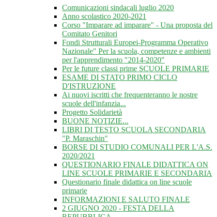
Comunicazioni sindacali luglio 2020
Anno scolastico 2020-2021
Corso "Imparare ad imparare" - Una proposta del
Comitato Genitori
Fondi Strutturali Europei-Programma Operativo
Nazionale" Per la scuola, competenze e ambienti
per l'apprendimento "2014-2020"
Per le future classi prime SCUOLE PRIMARIE
ESAME DI STATO PRIMO CICLO
D'ISTRUZIONE
Ai nuovi iscritti che frequenteranno le nostre
scuole dell'infanzia...
Progetto Solidarietà
BUONE NOTIZIE...
LIBRI DI TESTO SCUOLA SECONDARIA
"P. Maraschin"
BORSE DI STUDIO COMUNALI PER L'A.S.
2020/2021
QUESTIONARIO FINALE DIDATTICA ON
LINE SCUOLE PRIMARIE E SECONDARIA
Questionario finale didattica on line scuole
primarie
INFORMAZIONI E SALUTO FINALE
2 GIUGNO 2020 - FESTA DELLA
REPUBBLICA