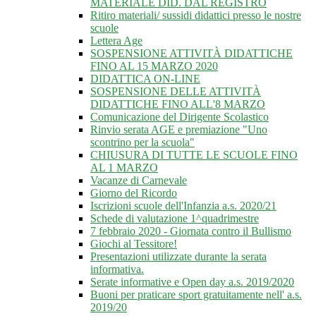
MATERIALE DID. DAL REGISTRO
Ritiro materiali/ sussidi didattici presso le nostre
scuole
Lettera Age
SOSPENSIONE ATTIVITÀ DIDATTICHE
FINO AL 15 MARZO 2020
DIDATTICA ON-LINE
SOSPENSIONE DELLE ATTIVITÀ
DIDATTICHE FINO ALL'8 MARZO
Comunicazione del Dirigente Scolastico
Rinvio serata AGE e premiazione "Uno
scontrino per la scuola"
CHIUSURA DI TUTTE LE SCUOLE FINO
AL 1 MARZO
Vacanze di Carnevale
Giorno del Ricordo
Iscrizioni scuole dell'Infanzia a.s. 2020/21
Schede di valutazione 1^quadrimestre
7 febbraio 2020 - Giornata contro il Bullismo
Giochi al Tessitore!
Presentazioni utilizzate durante la serata
informativa.
Serate informative e Open day a.s. 2019/2020
Buoni per praticare sport gratuitamente nell' a.s.
2019/20