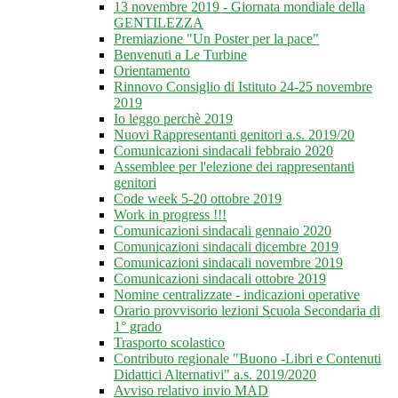
13 novembre 2019 - Giornata mondiale della
GENTILEZZA
Premiazione "Un Poster per la pace"
Benvenuti a Le Turbine
Orientamento
Rinnovo Consiglio di Istituto 24-25 novembre
2019
Io leggo perchè 2019
Nuovi Rappresentanti genitori a.s. 2019/20
Comunicazioni sindacali febbraio 2020
Assemblee per l'elezione dei rappresentanti
genitori
Code week 5-20 ottobre 2019
Work in progress !!!
Comunicazioni sindacali gennaio 2020
Comunicazioni sindacali dicembre 2019
Comunicazioni sindacali novembre 2019
Comunicazioni sindacali ottobre 2019
Nomine centralizzate - indicazioni operative
Orario provvisorio lezioni Scuola Secondaria di
1° grado
Trasporto scolastico
Contributo regionale "Buono -Libri e Contenuti
Didattici Alternativi" a.s. 2019/2020
Avviso relativo invio MAD