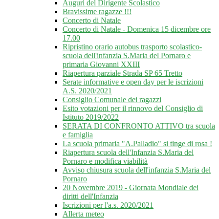
Auguri del Dirigente Scolastico
Bravissime ragazze !!!
Concerto di Natale
Concerto di Natale - Domenica 15 dicembre ore
17.00
Ripristino orario autobus trasporto scolastico-
scuola dell'infanzia S.Maria del Pornaro e
primaria Giovanni XXIII
Riapertura parziale Strada SP 65 Tretto
Serate informative e open day per le iscrizioni
A.S. 2020/2021
Consiglio Comunale dei ragazzi
Esito votazioni per il rinnovo del Consiglio di
Istituto 2019/2022
SERATA DI CONFRONTO ATTIVO tra scuola
e famiglia
La scuola primaria "A.Palladio" si tinge di rosa !
Riapertura scuola dell'Infanzia S.Maria del
Pornaro e modifica viabilità
Avviso chiusura scuola dell'infanzia S.Maria del
Pornaro
20 Novembre 2019 - Giornata Mondiale dei
diritti dell'Infanzia
Iscrizioni per l'a.s. 2020/2021
Allerta meteo