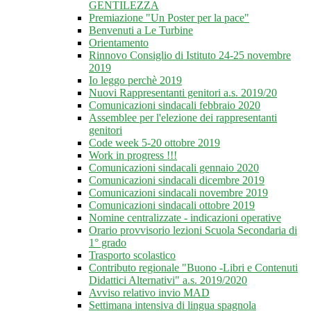
GENTILEZZA
Premiazione "Un Poster per la pace"
Benvenuti a Le Turbine
Orientamento
Rinnovo Consiglio di Istituto 24-25 novembre
2019
Io leggo perchè 2019
Nuovi Rappresentanti genitori a.s. 2019/20
Comunicazioni sindacali febbraio 2020
Assemblee per l'elezione dei rappresentanti
genitori
Code week 5-20 ottobre 2019
Work in progress !!!
Comunicazioni sindacali gennaio 2020
Comunicazioni sindacali dicembre 2019
Comunicazioni sindacali novembre 2019
Comunicazioni sindacali ottobre 2019
Nomine centralizzate - indicazioni operative
Orario provvisorio lezioni Scuola Secondaria di
1° grado
Trasporto scolastico
Contributo regionale "Buono -Libri e Contenuti
Didattici Alternativi" a.s. 2019/2020
Avviso relativo invio MAD
Settimana intensiva di lingua spagnola