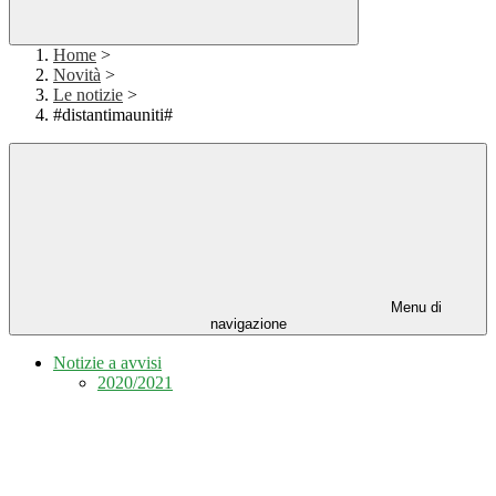
Home
>
Novità
>
Le notizie
>
#distantimauniti#
Menu di
navigazione
Notizie a avvisi
2020/2021