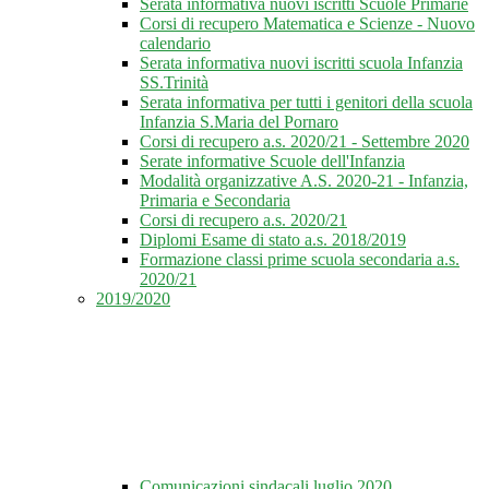
Serata informativa nuovi iscritti Scuole Primarie
Corsi di recupero Matematica e Scienze - Nuovo
calendario
Serata informativa nuovi iscritti scuola Infanzia
SS.Trinità
Serata informativa per tutti i genitori della scuola
Infanzia S.Maria del Pornaro
Corsi di recupero a.s. 2020/21 - Settembre 2020
Serate informative Scuole dell'Infanzia
Modalità organizzative A.S. 2020-21 - Infanzia,
Primaria e Secondaria
Corsi di recupero a.s. 2020/21
Diplomi Esame di stato a.s. 2018/2019
Formazione classi prime scuola secondaria a.s.
2020/21
2019/2020
Comunicazioni sindacali luglio 2020