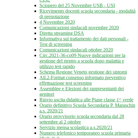
Sciopero del 25 Novembre USB - USI
Ricevimento docenti scuola secondaria - modalità
di prenotazione
4 Novembre 2020
Comunicazioni sindacali novembre 2020
Diretta streaming DSA
Informativa sul trattamento dei dati personali -
Test di screening
Comunicazioni sindacali ottobre 2020
Circ.2021-36-co09 Nuove indicazioni per la
gestione del rientro a scuola dopo malattia e
utilizzo test rapido
Schema Regione Veneto gestione dei sintomi
All.2-Format consenso informato preventivo
effettuazione test screening
Assemblee e Elezioni dei rappresentanti dei
genitori
Rinvio uscita didattica alle Piane classe 1^ verde
Orario definitivo Scuola Secondaria P. Maraschin
a.s. 2020/21
Orario provvisorio scuola secondaria dal 28
settembre al 2 ottobre
Servizio mensa scolastica a.s.2020/21
Numero telefonico temporaneo scuola primaria