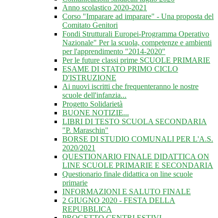
Anno scolastico 2020-2021
Corso "Imparare ad imparare" - Una proposta del
Comitato Genitori
Fondi Strutturali Europei-Programma Operativo
Nazionale" Per la scuola, competenze e ambienti
per l'apprendimento "2014-2020"
Per le future classi prime SCUOLE PRIMARIE
ESAME DI STATO PRIMO CICLO
D'ISTRUZIONE
Ai nuovi iscritti che frequenteranno le nostre
scuole dell'infanzia...
Progetto Solidarietà
BUONE NOTIZIE...
LIBRI DI TESTO SCUOLA SECONDARIA
"P. Maraschin"
BORSE DI STUDIO COMUNALI PER L'A.S.
2020/2021
QUESTIONARIO FINALE DIDATTICA ON
LINE SCUOLE PRIMARIE E SECONDARIA
Questionario finale didattica on line scuole
primarie
INFORMAZIONI E SALUTO FINALE
2 GIUGNO 2020 - FESTA DELLA
REPUBBLICA
PROGETTO CENTRI ESTIVI