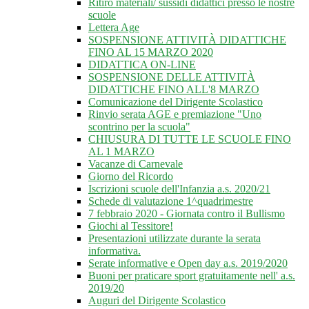
Ritiro materiali/ sussidi didattici presso le nostre
scuole
Lettera Age
SOSPENSIONE ATTIVITÀ DIDATTICHE
FINO AL 15 MARZO 2020
DIDATTICA ON-LINE
SOSPENSIONE DELLE ATTIVITÀ
DIDATTICHE FINO ALL'8 MARZO
Comunicazione del Dirigente Scolastico
Rinvio serata AGE e premiazione "Uno
scontrino per la scuola"
CHIUSURA DI TUTTE LE SCUOLE FINO
AL 1 MARZO
Vacanze di Carnevale
Giorno del Ricordo
Iscrizioni scuole dell'Infanzia a.s. 2020/21
Schede di valutazione 1^quadrimestre
7 febbraio 2020 - Giornata contro il Bullismo
Giochi al Tessitore!
Presentazioni utilizzate durante la serata
informativa.
Serate informative e Open day a.s. 2019/2020
Buoni per praticare sport gratuitamente nell' a.s.
2019/20
Auguri del Dirigente Scolastico