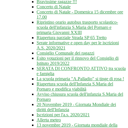
Bravissime ragazze !!!
Concerto di Natale
Concerto di Natale - Domenica 15 dicembre ore
17.00
Ripristino orario autobus trasporto scolastico-
scuola dell'infanzia S.Maria del Pornaro e
primaria Giovanni XXIII
Riapertura parziale Strada SP 65 Tretto
Serate informative e open day per le iscrizioni
A.S. 2020/2021
Consiglio Comunale dei ragazzi
Esito votazioni per il rinnovo del Consiglio di
Istituto 2019/2022
SERATA DI CONFRONTO ATTIVO tra scuola
e famiglia
La scuola primaria "A.Palladio" si tinge di rosa !
Riapertura scuola dell'Infanzia S.Maria del
Pornaro e modifica viabilità
Avviso chiusura scuola dell'infanzia S.Maria del
Pornaro
20 Novembre 2019 - Giornata Mondiale dei
diritti dell'Infanzia
Iscrizioni per l'a.s. 2020/2021
Allerta meteo
13 novembre 2019 - Giornata mondiale della