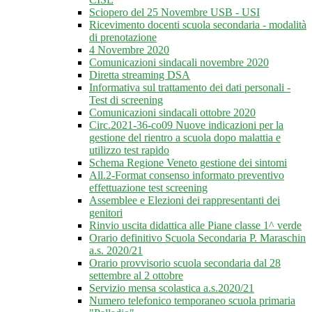
Sciopero del 25 Novembre USB - USI
Ricevimento docenti scuola secondaria - modalità
di prenotazione
4 Novembre 2020
Comunicazioni sindacali novembre 2020
Diretta streaming DSA
Informativa sul trattamento dei dati personali -
Test di screening
Comunicazioni sindacali ottobre 2020
Circ.2021-36-co09 Nuove indicazioni per la
gestione del rientro a scuola dopo malattia e
utilizzo test rapido
Schema Regione Veneto gestione dei sintomi
All.2-Format consenso informato preventivo
effettuazione test screening
Assemblee e Elezioni dei rappresentanti dei
genitori
Rinvio uscita didattica alle Piane classe 1^ verde
Orario definitivo Scuola Secondaria P. Maraschin
a.s. 2020/21
Orario provvisorio scuola secondaria dal 28
settembre al 2 ottobre
Servizio mensa scolastica a.s.2020/21
Numero telefonico temporaneo scuola primaria