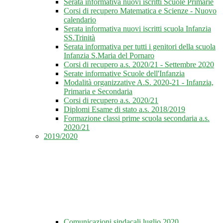
Serata informativa nuovi iscritti Scuole Primarie
Corsi di recupero Matematica e Scienze - Nuovo
calendario
Serata informativa nuovi iscritti scuola Infanzia
SS.Trinità
Serata informativa per tutti i genitori della scuola
Infanzia S.Maria del Pornaro
Corsi di recupero a.s. 2020/21 - Settembre 2020
Serate informative Scuole dell'Infanzia
Modalità organizzative A.S. 2020-21 - Infanzia,
Primaria e Secondaria
Corsi di recupero a.s. 2020/21
Diplomi Esame di stato a.s. 2018/2019
Formazione classi prime scuola secondaria a.s.
2020/21
2019/2020
Comunicazioni sindacali luglio 2020