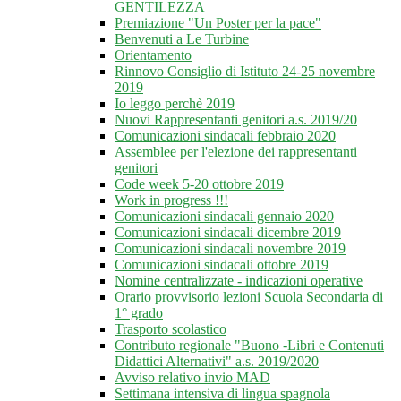
GENTILEZZA
Premiazione "Un Poster per la pace"
Benvenuti a Le Turbine
Orientamento
Rinnovo Consiglio di Istituto 24-25 novembre
2019
Io leggo perchè 2019
Nuovi Rappresentanti genitori a.s. 2019/20
Comunicazioni sindacali febbraio 2020
Assemblee per l'elezione dei rappresentanti
genitori
Code week 5-20 ottobre 2019
Work in progress !!!
Comunicazioni sindacali gennaio 2020
Comunicazioni sindacali dicembre 2019
Comunicazioni sindacali novembre 2019
Comunicazioni sindacali ottobre 2019
Nomine centralizzate - indicazioni operative
Orario provvisorio lezioni Scuola Secondaria di
1° grado
Trasporto scolastico
Contributo regionale "Buono -Libri e Contenuti
Didattici Alternativi" a.s. 2019/2020
Avviso relativo invio MAD
Settimana intensiva di lingua spagnola