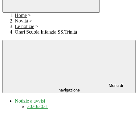
Home
>
Novità
>
Le notizie
>
Orari Scuola Infanzia SS.Trinità
Menu di
navigazione
Notizie a avvisi
2020/2021