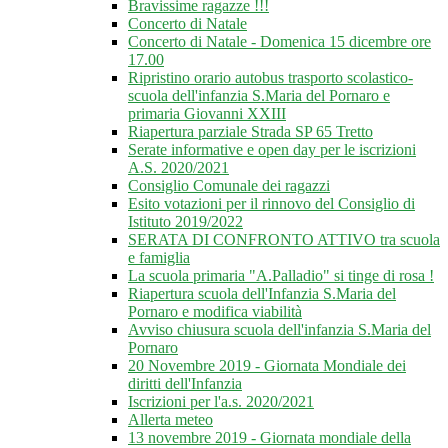
Bravissime ragazze !!!
Concerto di Natale
Concerto di Natale - Domenica 15 dicembre ore
17.00
Ripristino orario autobus trasporto scolastico-
scuola dell'infanzia S.Maria del Pornaro e
primaria Giovanni XXIII
Riapertura parziale Strada SP 65 Tretto
Serate informative e open day per le iscrizioni
A.S. 2020/2021
Consiglio Comunale dei ragazzi
Esito votazioni per il rinnovo del Consiglio di
Istituto 2019/2022
SERATA DI CONFRONTO ATTIVO tra scuola
e famiglia
La scuola primaria "A.Palladio" si tinge di rosa !
Riapertura scuola dell'Infanzia S.Maria del
Pornaro e modifica viabilità
Avviso chiusura scuola dell'infanzia S.Maria del
Pornaro
20 Novembre 2019 - Giornata Mondiale dei
diritti dell'Infanzia
Iscrizioni per l'a.s. 2020/2021
Allerta meteo
13 novembre 2019 - Giornata mondiale della