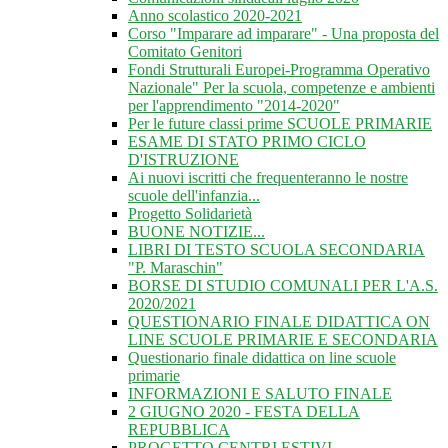
Anno scolastico 2020-2021
Corso "Imparare ad imparare" - Una proposta del
Comitato Genitori
Fondi Strutturali Europei-Programma Operativo
Nazionale" Per la scuola, competenze e ambienti
per l'apprendimento "2014-2020"
Per le future classi prime SCUOLE PRIMARIE
ESAME DI STATO PRIMO CICLO
D'ISTRUZIONE
Ai nuovi iscritti che frequenteranno le nostre
scuole dell'infanzia...
Progetto Solidarietà
BUONE NOTIZIE...
LIBRI DI TESTO SCUOLA SECONDARIA
"P. Maraschin"
BORSE DI STUDIO COMUNALI PER L'A.S.
2020/2021
QUESTIONARIO FINALE DIDATTICA ON
LINE SCUOLE PRIMARIE E SECONDARIA
Questionario finale didattica on line scuole
primarie
INFORMAZIONI E SALUTO FINALE
2 GIUGNO 2020 - FESTA DELLA
REPUBBLICA
PROGETTO CENTRI ESTIVI