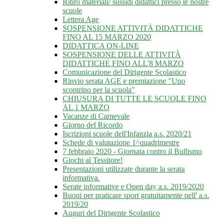
Ritiro materiali/ sussidi didattici presso le nostre
scuole
Lettera Age
SOSPENSIONE ATTIVITÀ DIDATTICHE
FINO AL 15 MARZO 2020
DIDATTICA ON-LINE
SOSPENSIONE DELLE ATTIVITÀ
DIDATTICHE FINO ALL'8 MARZO
Comunicazione del Dirigente Scolastico
Rinvio serata AGE e premiazione "Uno
scontrino per la scuola"
CHIUSURA DI TUTTE LE SCUOLE FINO
AL 1 MARZO
Vacanze di Carnevale
Giorno del Ricordo
Iscrizioni scuole dell'Infanzia a.s. 2020/21
Schede di valutazione 1^quadrimestre
7 febbraio 2020 - Giornata contro il Bullismo
Giochi al Tessitore!
Presentazioni utilizzate durante la serata
informativa.
Serate informative e Open day a.s. 2019/2020
Buoni per praticare sport gratuitamente nell' a.s.
2019/20
Auguri del Dirigente Scolastico