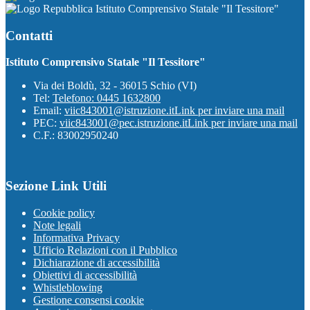
Istituto Comprensivo Statale "Il Tessitore"
Contatti
Istituto Comprensivo Statale "Il Tessitore"
Via dei Boldù, 32 - 36015 Schio (VI)
Tel:
Telefono: 0445 1632800
Email:
viic843001@istruzione.it
Link per inviare una mail
PEC:
viic843001@pec.istruzione.it
Link per inviare una mail
C.F.: 83002950240
Sezione Link Utili
Cookie policy
Note legali
Informativa Privacy
Ufficio Relazioni con il Pubblico
Dichiarazione di accessibilità
Obiettivi di accessibilità
Whistleblowing
Gestione consensi cookie