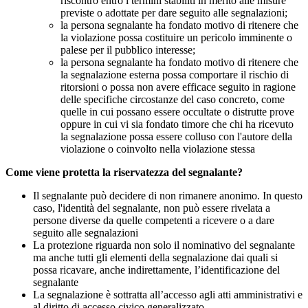
riscontro entro i termini stabiliti in merito alle misure
previste o adottate per dare seguito alle segnalazioni;
la persona segnalante ha fondato motivo di ritenere che
la violazione possa costituire un pericolo imminente o
palese per il pubblico interesse;
la persona segnalante ha fondato motivo di ritenere che
la segnalazione esterna possa comportare il rischio di
ritorsioni o possa non avere efficace seguito in ragione
delle specifiche circostanze del caso concreto, come
quelle in cui possano essere occultate o distrutte prove
oppure in cui vi sia fondato timore che chi ha ricevuto
la segnalazione possa essere colluso con l'autore della
violazione o coinvolto nella violazione stessa
Come viene protetta la riservatezza del segnalante?
Il segnalante può decidere di non rimanere anonimo. In questo
caso, l'identità del segnalante, non può essere rivelata a
persone diverse da quelle competenti a ricevere o a dare
seguito alle segnalazioni
La protezione riguarda non solo il nominativo del segnalante
ma anche tutti gli elementi della segnalazione dai quali si
possa ricavare, anche indirettamente, l’identificazione del
segnalante
La segnalazione è sottratta all’accesso agli atti amministrativi e
al diritto di accesso civico generalizzato