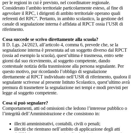
per le regioni in cui è previsto, nel coordinatore regionale.
Considerato l’ambito territoriale particolarmente esteso, al fine di
agevolare il RPC, i dirigenti di ambito territoriale operano quali
referenti del RPC”. Pertanto, in ambito scolastico, la gestione del
canale di segnalazione interna è affidata al RPCT ossia l’USR di
riferimento.
Cosa succede se scrivo direttamente alla scuola?
Il D. Lgs. 24/2023, all’articolo 4, comma 6, prevede che, se la
segnalazione interna è presentata ad un soggetto diverso dal RPCT
(ossia ad esempio la scuola), quest’ultima è trasmessa, entro sette
giorni dal suo ricevimento, al soggetto competente, dando
contestuale notizia della trasmissione alla persona segnalante. Per
questo motivo, pur ricordando l’obbligo di segnalazione
direttamente al RPCT individuato nell’USR di riferimento, qualora il
segnalante scrivesse al presente Istituto Scolastico, quest’ultimo avrà
premura di trasmettere la segnalazione nei tempi e modi previsti per
legge al soggetto competente.
Cosa si può segnalare?
Comportamenti, atti od omissioni che ledono l’interesse pubblico o
l’integrità dell’Amministrazione e che consistono in:
illeciti amministrativi, contabili, civili o penali;
illeciti che rientrano nell’ambito di applicazione degli atti