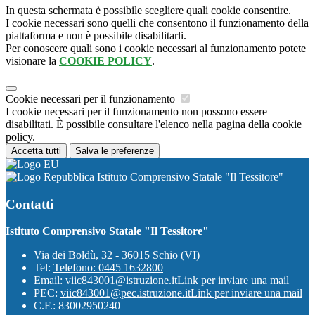
In questa schermata è possibile scegliere quali cookie consentire.
I cookie necessari sono quelli che consentono il funzionamento della
piattaforma e non è possibile disabilitarli.
Per conoscere quali sono i cookie necessari al funzionamento potete
visionare la
COOKIE POLICY
.
Cookie necessari per il funzionamento
I cookie necessari per il funzionamento non possono essere
disabilitati. È possibile consultare l'elenco nella pagina della cookie
policy.
Accetta tutti
Salva le preferenze
Istituto Comprensivo Statale "Il Tessitore"
Contatti
Istituto Comprensivo Statale "Il Tessitore"
Via dei Boldù, 32 - 36015 Schio (VI)
Tel:
Telefono: 0445 1632800
Email:
viic843001@istruzione.it
Link per inviare una mail
PEC:
viic843001@pec.istruzione.it
Link per inviare una mail
C.F.: 83002950240