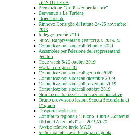
GENTILEZZA
Premiazione "Un Poster per la pace"
Benvenuti a Le Turbine
Orientamento
Rinnovo Consiglio di Istituto 24-25 novembre
2019
Io leggo perchè 2019
Nuovi Rappresentanti genitori a.s. 2019/20
Comunicazioni sindacali febbraio 2020
Assemblee per l'elezione dei rappresentanti
genitori
Code week 5-20 ottobre 2019
Work in progress !!!
Comunicazioni sindacali gennaio 2020
Comunicazioni sindacali dicembre 2019
Comunicazioni sindacali novembre 2019
Comunicazioni sindacali ottobre 2019
Nomine centralizzate - indicazioni operative
Orario provvisorio lezioni Scuola Secondaria di
1° grado
Trasporto scolastico
Contributo regionale "Buono -Libri e Contenuti
Didattici Alternativi" a.s. 2019/2020
Avviso relativo invio MAD
Settimana intensiva di lingua spagnola