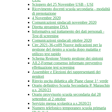
Sciopero del 25 Novembre USB - USI
Ricevimento docenti scuola secondaria - modalità
di prenotazione
4 Novembre 2020
Comunicazioni sindacali novembre 2020
Diretta streaming DSA
Informativa sul trattamento dei dati personali -
Test di screening
Comunicazioni sindacali ottobre 2020
Circ.2021-36-co09 Nuove indicazioni per la
gestione del rientro a scuola dopo malattia e
utilizzo test rapido
Schema Regione Veneto gestione dei sintomi
All.2-Format consenso informato preventivo
effettuazione test screening
Assemblee e Elezioni dei rappresentanti dei
genitori
Rinvio uscita didattica alle Piane classe 1^ verde
Orario definitivo Scuola Secondaria P. Maraschin
a.s. 2020/21
Orario provvisorio scuola secondaria dal 28
settembre al 2 ottobre
Servizio mensa scolastica a.s.2020/21
Numero telefonico temporaneo scuola primaria