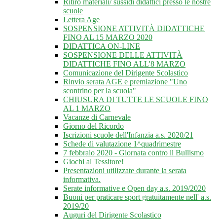
Ritiro materiali/ sussidi didattici presso le nostre
scuole
Lettera Age
SOSPENSIONE ATTIVITÀ DIDATTICHE
FINO AL 15 MARZO 2020
DIDATTICA ON-LINE
SOSPENSIONE DELLE ATTIVITÀ
DIDATTICHE FINO ALL'8 MARZO
Comunicazione del Dirigente Scolastico
Rinvio serata AGE e premiazione "Uno
scontrino per la scuola"
CHIUSURA DI TUTTE LE SCUOLE FINO
AL 1 MARZO
Vacanze di Carnevale
Giorno del Ricordo
Iscrizioni scuole dell'Infanzia a.s. 2020/21
Schede di valutazione 1^quadrimestre
7 febbraio 2020 - Giornata contro il Bullismo
Giochi al Tessitore!
Presentazioni utilizzate durante la serata
informativa.
Serate informative e Open day a.s. 2019/2020
Buoni per praticare sport gratuitamente nell' a.s.
2019/20
Auguri del Dirigente Scolastico