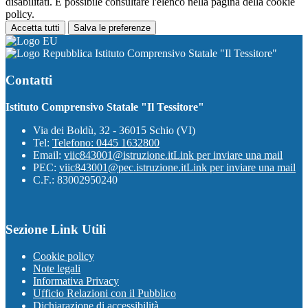
disabilitati. È possibile consultare l'elenco nella pagina della cookie
policy.
Accetta tutti
Salva le preferenze
Istituto Comprensivo Statale "Il Tessitore"
Contatti
Istituto Comprensivo Statale "Il Tessitore"
Via dei Boldù, 32 - 36015 Schio (VI)
Tel:
Telefono: 0445 1632800
Email:
viic843001@istruzione.it
Link per inviare una mail
PEC:
viic843001@pec.istruzione.it
Link per inviare una mail
C.F.: 83002950240
Sezione Link Utili
Cookie policy
Note legali
Informativa Privacy
Ufficio Relazioni con il Pubblico
Dichiarazione di accessibilità