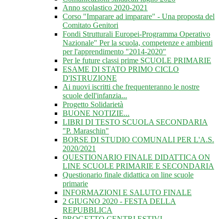
Anno scolastico 2020-2021
Corso "Imparare ad imparare" - Una proposta del
Comitato Genitori
Fondi Strutturali Europei-Programma Operativo
Nazionale" Per la scuola, competenze e ambienti
per l'apprendimento "2014-2020"
Per le future classi prime SCUOLE PRIMARIE
ESAME DI STATO PRIMO CICLO
D'ISTRUZIONE
Ai nuovi iscritti che frequenteranno le nostre
scuole dell'infanzia...
Progetto Solidarietà
BUONE NOTIZIE...
LIBRI DI TESTO SCUOLA SECONDARIA
"P. Maraschin"
BORSE DI STUDIO COMUNALI PER L'A.S.
2020/2021
QUESTIONARIO FINALE DIDATTICA ON
LINE SCUOLE PRIMARIE E SECONDARIA
Questionario finale didattica on line scuole
primarie
INFORMAZIONI E SALUTO FINALE
2 GIUGNO 2020 - FESTA DELLA
REPUBBLICA
PROGETTO CENTRI ESTIVI