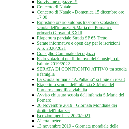
Bravissime ragazze !!!
Concerto di Natale
Concerto di Natale - Domenica 15 dicembre ore
17.00
Ripristino orario autobus trasporto scolastico-
scuola dell'infanzia S.Maria del Pornaro e
primaria Giovanni XXIII
Riapertura parziale Strada SP 65 Tretto
Serate informative e open day per le iscrizioni
A.S. 2020/2021
Consiglio Comunale dei ragazzi
Esito votazioni per il rinnovo del Consiglio di
Istituto 2019/2022
SERATA DI CONFRONTO ATTIVO tra scuola
e famiglia
La scuola primaria "A.Palladio" si tinge di rosa !
Riapertura scuola dell'Infanzia S.Maria del
Pornaro e modifica viabilità
Avviso chiusura scuola dell'infanzia S.Maria del
Pornaro
20 Novembre 2019 - Giornata Mondiale dei
diritti dell'Infanzia
Iscrizioni per l'a.s. 2020/2021
Allerta meteo
13 novembre 2019 - Giornata mondiale della