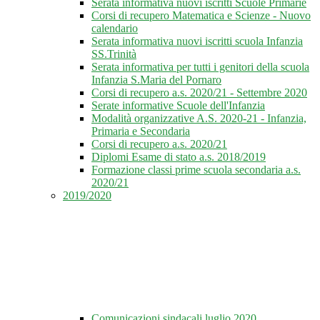
Serata informativa nuovi iscritti Scuole Primarie
Corsi di recupero Matematica e Scienze - Nuovo
calendario
Serata informativa nuovi iscritti scuola Infanzia
SS.Trinità
Serata informativa per tutti i genitori della scuola
Infanzia S.Maria del Pornaro
Corsi di recupero a.s. 2020/21 - Settembre 2020
Serate informative Scuole dell'Infanzia
Modalità organizzative A.S. 2020-21 - Infanzia,
Primaria e Secondaria
Corsi di recupero a.s. 2020/21
Diplomi Esame di stato a.s. 2018/2019
Formazione classi prime scuola secondaria a.s.
2020/21
2019/2020
Comunicazioni sindacali luglio 2020