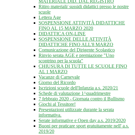
MATERIALE DID. DAL REGISTRO
Ritiro materiali/ sussidi didattici presso le nostre
scuole
Lettera Age
SOSPENSIONE ATTIVITÀ DIDATTICHE
FINO AL 15 MARZO 2020
DIDATTICA ON-LINE
SOSPENSIONE DELLE ATTIVITÀ
DIDATTICHE FINO ALL'8 MARZO
Comunicazione del Dirigente Scolastico
Rinvio serata AGE e premiazione "Uno
scontrino per la scuola"
CHIUSURA DI TUTTE LE SCUOLE FINO
AL 1 MARZO
Vacanze di Carnevale
Giorno del Ricordo
Iscrizioni scuole dell'Infanzia a.s. 2020/21
Schede di valutazione 1^quadrimestre
7 febbraio 2020 - Giornata contro il Bullismo
Giochi al Tessitore!
Presentazioni utilizzate durante la serata
informativa.
Serate informative e Open day a.s. 2019/2020
Buoni per praticare sport gratuitamente nell' a.s.
2019/20