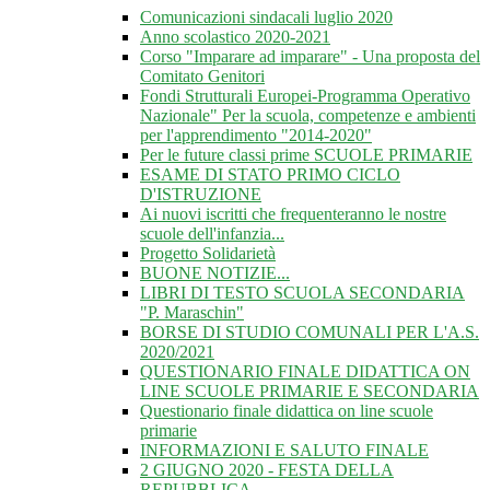
Comunicazioni sindacali luglio 2020
Anno scolastico 2020-2021
Corso "Imparare ad imparare" - Una proposta del
Comitato Genitori
Fondi Strutturali Europei-Programma Operativo
Nazionale" Per la scuola, competenze e ambienti
per l'apprendimento "2014-2020"
Per le future classi prime SCUOLE PRIMARIE
ESAME DI STATO PRIMO CICLO
D'ISTRUZIONE
Ai nuovi iscritti che frequenteranno le nostre
scuole dell'infanzia...
Progetto Solidarietà
BUONE NOTIZIE...
LIBRI DI TESTO SCUOLA SECONDARIA
"P. Maraschin"
BORSE DI STUDIO COMUNALI PER L'A.S.
2020/2021
QUESTIONARIO FINALE DIDATTICA ON
LINE SCUOLE PRIMARIE E SECONDARIA
Questionario finale didattica on line scuole
primarie
INFORMAZIONI E SALUTO FINALE
2 GIUGNO 2020 - FESTA DELLA
REPUBBLICA