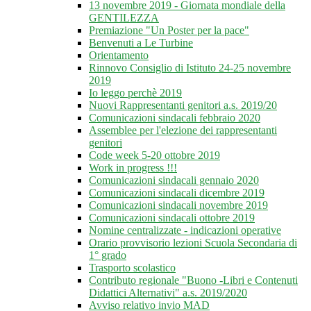
13 novembre 2019 - Giornata mondiale della
GENTILEZZA
Premiazione "Un Poster per la pace"
Benvenuti a Le Turbine
Orientamento
Rinnovo Consiglio di Istituto 24-25 novembre
2019
Io leggo perchè 2019
Nuovi Rappresentanti genitori a.s. 2019/20
Comunicazioni sindacali febbraio 2020
Assemblee per l'elezione dei rappresentanti
genitori
Code week 5-20 ottobre 2019
Work in progress !!!
Comunicazioni sindacali gennaio 2020
Comunicazioni sindacali dicembre 2019
Comunicazioni sindacali novembre 2019
Comunicazioni sindacali ottobre 2019
Nomine centralizzate - indicazioni operative
Orario provvisorio lezioni Scuola Secondaria di
1° grado
Trasporto scolastico
Contributo regionale "Buono -Libri e Contenuti
Didattici Alternativi" a.s. 2019/2020
Avviso relativo invio MAD