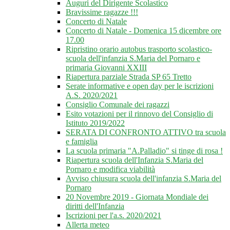
Auguri del Dirigente Scolastico
Bravissime ragazze !!!
Concerto di Natale
Concerto di Natale - Domenica 15 dicembre ore
17.00
Ripristino orario autobus trasporto scolastico-
scuola dell'infanzia S.Maria del Pornaro e
primaria Giovanni XXIII
Riapertura parziale Strada SP 65 Tretto
Serate informative e open day per le iscrizioni
A.S. 2020/2021
Consiglio Comunale dei ragazzi
Esito votazioni per il rinnovo del Consiglio di
Istituto 2019/2022
SERATA DI CONFRONTO ATTIVO tra scuola
e famiglia
La scuola primaria "A.Palladio" si tinge di rosa !
Riapertura scuola dell'Infanzia S.Maria del
Pornaro e modifica viabilità
Avviso chiusura scuola dell'infanzia S.Maria del
Pornaro
20 Novembre 2019 - Giornata Mondiale dei
diritti dell'Infanzia
Iscrizioni per l'a.s. 2020/2021
Allerta meteo