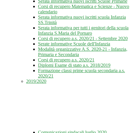
Serata informativa nuovi iscritti Scuole Primarie
Corsi di recupero Matematica e Scienze - Nuovo
calendario
Serata informativa nuovi iscritti scuola Infanzia
SS.Trinità
Serata informativa per tutti i genitori della scuola
Infanzia S.Maria del Pornaro
Corsi di recupero a.s. 2020/21 - Settembre 2020
Serate informative Scuole dell'Infanzia
Modalità organizzative A.S. 2020-21 - Infanzia,
Primaria e Secondaria
Corsi di recupero a.s. 2020/21
Diplomi Esame di stato a.s. 2018/2019
Formazione classi prime scuola secondaria a.s.
2020/21
2019/2020
Comunicazioni sindacali luglio 2020