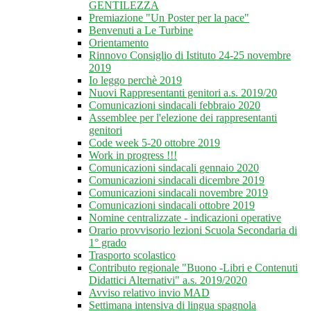
GENTILEZZA
Premiazione "Un Poster per la pace"
Benvenuti a Le Turbine
Orientamento
Rinnovo Consiglio di Istituto 24-25 novembre
2019
Io leggo perchè 2019
Nuovi Rappresentanti genitori a.s. 2019/20
Comunicazioni sindacali febbraio 2020
Assemblee per l'elezione dei rappresentanti
genitori
Code week 5-20 ottobre 2019
Work in progress !!!
Comunicazioni sindacali gennaio 2020
Comunicazioni sindacali dicembre 2019
Comunicazioni sindacali novembre 2019
Comunicazioni sindacali ottobre 2019
Nomine centralizzate - indicazioni operative
Orario provvisorio lezioni Scuola Secondaria di
1° grado
Trasporto scolastico
Contributo regionale "Buono -Libri e Contenuti
Didattici Alternativi" a.s. 2019/2020
Avviso relativo invio MAD
Settimana intensiva di lingua spagnola