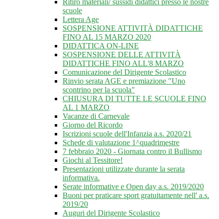
Ritiro materiali/ sussidi didattici presso le nostre
scuole
Lettera Age
SOSPENSIONE ATTIVITÀ DIDATTICHE
FINO AL 15 MARZO 2020
DIDATTICA ON-LINE
SOSPENSIONE DELLE ATTIVITÀ
DIDATTICHE FINO ALL'8 MARZO
Comunicazione del Dirigente Scolastico
Rinvio serata AGE e premiazione "Uno
scontrino per la scuola"
CHIUSURA DI TUTTE LE SCUOLE FINO
AL 1 MARZO
Vacanze di Carnevale
Giorno del Ricordo
Iscrizioni scuole dell'Infanzia a.s. 2020/21
Schede di valutazione 1^quadrimestre
7 febbraio 2020 - Giornata contro il Bullismo
Giochi al Tessitore!
Presentazioni utilizzate durante la serata
informativa.
Serate informative e Open day a.s. 2019/2020
Buoni per praticare sport gratuitamente nell' a.s.
2019/20
Auguri del Dirigente Scolastico