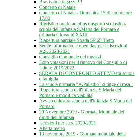
Bravissime ragazze !!!
Concerto di Natale
Concerto di Natale - Domenica 15 dicembre ore
17.00
Ripristino orario autobus trasporto scolastico-
scuola dell'infanzia S.Maria del Pornaro e
primaria Giovanni XXIII
Riapertura parziale Strada SP 65 Tretto
Serate informative e open day per le iscrizioni
A.S. 2020/2021
Consiglio Comunale dei ragazzi
Esito votazioni per il rinnovo del Consiglio di
Istituto 2019/2022
SERATA DI CONFRONTO ATTIVO tra scuola
e famiglia
La scuola primaria "A.Palladio" si tinge di rosa !
Riapertura scuola dell'Infanzia S.Maria del
Pornaro e modifica viabilità
Avviso chiusura scuola dell'infanzia S.Maria del
Pornaro
20 Novembre 2019 - Giornata Mondiale dei
diritti dell'Infanzia
Iscrizioni per l'a.s. 2020/2021
Allerta meteo
13 novembre 2019 - Giornata mondiale della