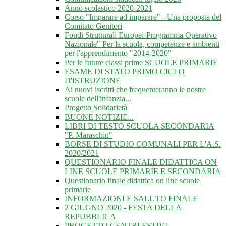
Anno scolastico 2020-2021
Corso "Imparare ad imparare" - Una proposta del
Comitato Genitori
Fondi Strutturali Europei-Programma Operativo
Nazionale" Per la scuola, competenze e ambienti
per l'apprendimento "2014-2020"
Per le future classi prime SCUOLE PRIMARIE
ESAME DI STATO PRIMO CICLO
D'ISTRUZIONE
Ai nuovi iscritti che frequenteranno le nostre
scuole dell'infanzia...
Progetto Solidarietà
BUONE NOTIZIE...
LIBRI DI TESTO SCUOLA SECONDARIA
"P. Maraschin"
BORSE DI STUDIO COMUNALI PER L'A.S.
2020/2021
QUESTIONARIO FINALE DIDATTICA ON
LINE SCUOLE PRIMARIE E SECONDARIA
Questionario finale didattica on line scuole
primarie
INFORMAZIONI E SALUTO FINALE
2 GIUGNO 2020 - FESTA DELLA
REPUBBLICA
PROGETTO CENTRI ESTIVI