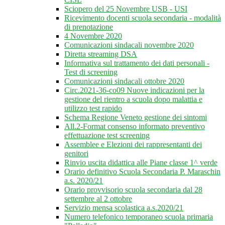
Sciopero del 25 Novembre USB - USI
Ricevimento docenti scuola secondaria - modalità
di prenotazione
4 Novembre 2020
Comunicazioni sindacali novembre 2020
Diretta streaming DSA
Informativa sul trattamento dei dati personali -
Test di screening
Comunicazioni sindacali ottobre 2020
Circ.2021-36-co09 Nuove indicazioni per la
gestione del rientro a scuola dopo malattia e
utilizzo test rapido
Schema Regione Veneto gestione dei sintomi
All.2-Format consenso informato preventivo
effettuazione test screening
Assemblee e Elezioni dei rappresentanti dei
genitori
Rinvio uscita didattica alle Piane classe 1^ verde
Orario definitivo Scuola Secondaria P. Maraschin
a.s. 2020/21
Orario provvisorio scuola secondaria dal 28
settembre al 2 ottobre
Servizio mensa scolastica a.s.2020/21
Numero telefonico temporaneo scuola primaria