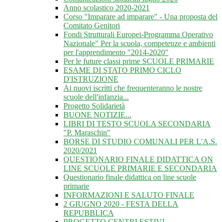
Anno scolastico 2020-2021
Corso "Imparare ad imparare" - Una proposta del
Comitato Genitori
Fondi Strutturali Europei-Programma Operativo
Nazionale" Per la scuola, competenze e ambienti
per l'apprendimento "2014-2020"
Per le future classi prime SCUOLE PRIMARIE
ESAME DI STATO PRIMO CICLO
D'ISTRUZIONE
Ai nuovi iscritti che frequenteranno le nostre
scuole dell'infanzia...
Progetto Solidarietà
BUONE NOTIZIE...
LIBRI DI TESTO SCUOLA SECONDARIA
"P. Maraschin"
BORSE DI STUDIO COMUNALI PER L'A.S.
2020/2021
QUESTIONARIO FINALE DIDATTICA ON
LINE SCUOLE PRIMARIE E SECONDARIA
Questionario finale didattica on line scuole
primarie
INFORMAZIONI E SALUTO FINALE
2 GIUGNO 2020 - FESTA DELLA
REPUBBLICA
PROGETTO CENTRI ESTIVI