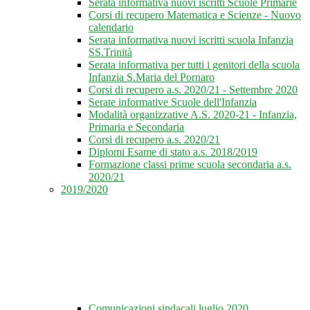
Serata informativa nuovi iscritti Scuole Primarie
Corsi di recupero Matematica e Scienze - Nuovo
calendario
Serata informativa nuovi iscritti scuola Infanzia
SS.Trinità
Serata informativa per tutti i genitori della scuola
Infanzia S.Maria del Pornaro
Corsi di recupero a.s. 2020/21 - Settembre 2020
Serate informative Scuole dell'Infanzia
Modalità organizzative A.S. 2020-21 - Infanzia,
Primaria e Secondaria
Corsi di recupero a.s. 2020/21
Diplomi Esame di stato a.s. 2018/2019
Formazione classi prime scuola secondaria a.s.
2020/21
2019/2020
Comunicazioni sindacali luglio 2020