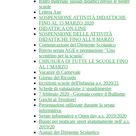
Ritiro materiali/ sussidi didattici presso le nostre
scuole
Lettera Age
SOSPENSIONE ATTIVITÀ DIDATTICHE
FINO AL 15 MARZO 2020
DIDATTICA ON-LINE
SOSPENSIONE DELLE ATTIVITÀ
DIDATTICHE FINO ALL'8 MARZO
Comunicazione del Dirigente Scolastico
Rinvio serata AGE e premiazione "Uno
scontrino per la scuola"
CHIUSURA DI TUTTE LE SCUOLE FINO
AL 1 MARZO
Vacanze di Carnevale
Giorno del Ricordo
Iscrizioni scuole dell'Infanzia a.s. 2020/21
Schede di valutazione 1^quadrimestre
7 febbraio 2020 - Giornata contro il Bullismo
Giochi al Tessitore!
Presentazioni utilizzate durante la serata
informativa.
Serate informative e Open day a.s. 2019/2020
Buoni per praticare sport gratuitamente nell' a.s.
2019/20
Auguri del Dirigente Scolastico