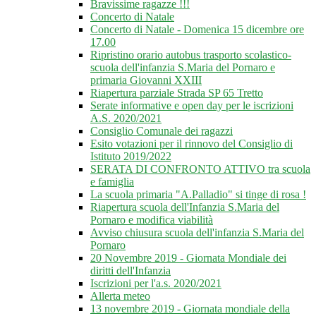
Bravissime ragazze !!!
Concerto di Natale
Concerto di Natale - Domenica 15 dicembre ore
17.00
Ripristino orario autobus trasporto scolastico-
scuola dell'infanzia S.Maria del Pornaro e
primaria Giovanni XXIII
Riapertura parziale Strada SP 65 Tretto
Serate informative e open day per le iscrizioni
A.S. 2020/2021
Consiglio Comunale dei ragazzi
Esito votazioni per il rinnovo del Consiglio di
Istituto 2019/2022
SERATA DI CONFRONTO ATTIVO tra scuola
e famiglia
La scuola primaria "A.Palladio" si tinge di rosa !
Riapertura scuola dell'Infanzia S.Maria del
Pornaro e modifica viabilità
Avviso chiusura scuola dell'infanzia S.Maria del
Pornaro
20 Novembre 2019 - Giornata Mondiale dei
diritti dell'Infanzia
Iscrizioni per l'a.s. 2020/2021
Allerta meteo
13 novembre 2019 - Giornata mondiale della