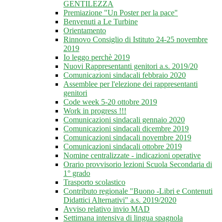
GENTILEZZA
Premiazione "Un Poster per la pace"
Benvenuti a Le Turbine
Orientamento
Rinnovo Consiglio di Istituto 24-25 novembre
2019
Io leggo perchè 2019
Nuovi Rappresentanti genitori a.s. 2019/20
Comunicazioni sindacali febbraio 2020
Assemblee per l'elezione dei rappresentanti
genitori
Code week 5-20 ottobre 2019
Work in progress !!!
Comunicazioni sindacali gennaio 2020
Comunicazioni sindacali dicembre 2019
Comunicazioni sindacali novembre 2019
Comunicazioni sindacali ottobre 2019
Nomine centralizzate - indicazioni operative
Orario provvisorio lezioni Scuola Secondaria di
1° grado
Trasporto scolastico
Contributo regionale "Buono -Libri e Contenuti
Didattici Alternativi" a.s. 2019/2020
Avviso relativo invio MAD
Settimana intensiva di lingua spagnola