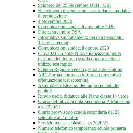
Sciopero del 25 Novembre USB - USI
Ricevimento docenti scuola secondaria - modalità
di prenotazione
4 Novembre 2020
Comunicazioni sindacali novembre 2020
Diretta streaming DSA
Informativa sul trattamento dei dati personali -
Test di screening
Comunicazioni sindacali ottobre 2020
Circ.2021-36-co09 Nuove indicazioni per la
gestione del rientro a scuola dopo malattia e
utilizzo test rapido
Schema Regione Veneto gestione dei sintomi
All.2-Format consenso informato preventivo
effettuazione test screening
Assemblee e Elezioni dei rappresentanti dei
genitori
Rinvio uscita didattica alle Piane classe 1^ verde
Orario definitivo Scuola Secondaria P. Maraschin
a.s. 2020/21
Orario provvisorio scuola secondaria dal 28
settembre al 2 ottobre
Servizio mensa scolastica a.s.2020/21
Numero telefonico temporaneo scuola primaria