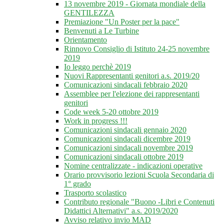
13 novembre 2019 - Giornata mondiale della
GENTILEZZA
Premiazione "Un Poster per la pace"
Benvenuti a Le Turbine
Orientamento
Rinnovo Consiglio di Istituto 24-25 novembre
2019
Io leggo perchè 2019
Nuovi Rappresentanti genitori a.s. 2019/20
Comunicazioni sindacali febbraio 2020
Assemblee per l'elezione dei rappresentanti
genitori
Code week 5-20 ottobre 2019
Work in progress !!!
Comunicazioni sindacali gennaio 2020
Comunicazioni sindacali dicembre 2019
Comunicazioni sindacali novembre 2019
Comunicazioni sindacali ottobre 2019
Nomine centralizzate - indicazioni operative
Orario provvisorio lezioni Scuola Secondaria di
1° grado
Trasporto scolastico
Contributo regionale "Buono -Libri e Contenuti
Didattici Alternativi" a.s. 2019/2020
Avviso relativo invio MAD