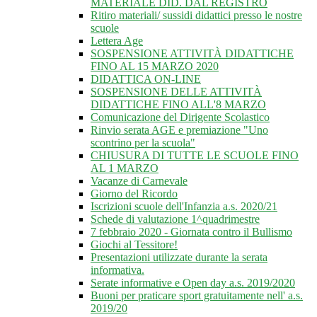
MATERIALE DID. DAL REGISTRO
Ritiro materiali/ sussidi didattici presso le nostre
scuole
Lettera Age
SOSPENSIONE ATTIVITÀ DIDATTICHE
FINO AL 15 MARZO 2020
DIDATTICA ON-LINE
SOSPENSIONE DELLE ATTIVITÀ
DIDATTICHE FINO ALL'8 MARZO
Comunicazione del Dirigente Scolastico
Rinvio serata AGE e premiazione "Uno
scontrino per la scuola"
CHIUSURA DI TUTTE LE SCUOLE FINO
AL 1 MARZO
Vacanze di Carnevale
Giorno del Ricordo
Iscrizioni scuole dell'Infanzia a.s. 2020/21
Schede di valutazione 1^quadrimestre
7 febbraio 2020 - Giornata contro il Bullismo
Giochi al Tessitore!
Presentazioni utilizzate durante la serata
informativa.
Serate informative e Open day a.s. 2019/2020
Buoni per praticare sport gratuitamente nell' a.s.
2019/20