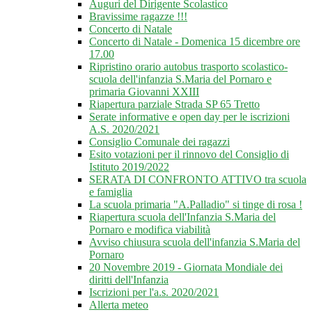
Auguri del Dirigente Scolastico
Bravissime ragazze !!!
Concerto di Natale
Concerto di Natale - Domenica 15 dicembre ore
17.00
Ripristino orario autobus trasporto scolastico-
scuola dell'infanzia S.Maria del Pornaro e
primaria Giovanni XXIII
Riapertura parziale Strada SP 65 Tretto
Serate informative e open day per le iscrizioni
A.S. 2020/2021
Consiglio Comunale dei ragazzi
Esito votazioni per il rinnovo del Consiglio di
Istituto 2019/2022
SERATA DI CONFRONTO ATTIVO tra scuola
e famiglia
La scuola primaria "A.Palladio" si tinge di rosa !
Riapertura scuola dell'Infanzia S.Maria del
Pornaro e modifica viabilità
Avviso chiusura scuola dell'infanzia S.Maria del
Pornaro
20 Novembre 2019 - Giornata Mondiale dei
diritti dell'Infanzia
Iscrizioni per l'a.s. 2020/2021
Allerta meteo