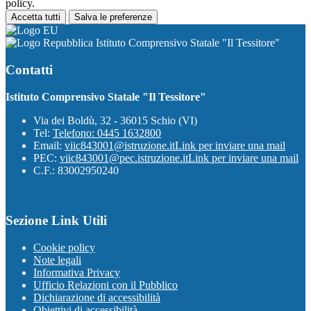
policy.
Accetta tutti
Salva le preferenze
Istituto Comprensivo Statale "Il Tessitore"
Contatti
Istituto Comprensivo Statale "Il Tessitore"
Via dei Boldù, 32 - 36015 Schio (VI)
Tel:
Telefono: 0445 1632800
Email:
viic843001@istruzione.it
Link per inviare una mail
PEC:
viic843001@pec.istruzione.it
Link per inviare una mail
C.F.: 83002950240
Sezione Link Utili
Cookie policy
Note legali
Informativa Privacy
Ufficio Relazioni con il Pubblico
Dichiarazione di accessibilità
Obiettivi di accessibilità