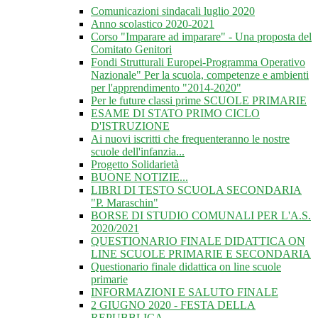
Comunicazioni sindacali luglio 2020
Anno scolastico 2020-2021
Corso "Imparare ad imparare" - Una proposta del
Comitato Genitori
Fondi Strutturali Europei-Programma Operativo
Nazionale" Per la scuola, competenze e ambienti
per l'apprendimento "2014-2020"
Per le future classi prime SCUOLE PRIMARIE
ESAME DI STATO PRIMO CICLO
D'ISTRUZIONE
Ai nuovi iscritti che frequenteranno le nostre
scuole dell'infanzia...
Progetto Solidarietà
BUONE NOTIZIE...
LIBRI DI TESTO SCUOLA SECONDARIA
"P. Maraschin"
BORSE DI STUDIO COMUNALI PER L'A.S.
2020/2021
QUESTIONARIO FINALE DIDATTICA ON
LINE SCUOLE PRIMARIE E SECONDARIA
Questionario finale didattica on line scuole
primarie
INFORMAZIONI E SALUTO FINALE
2 GIUGNO 2020 - FESTA DELLA
REPUBBLICA