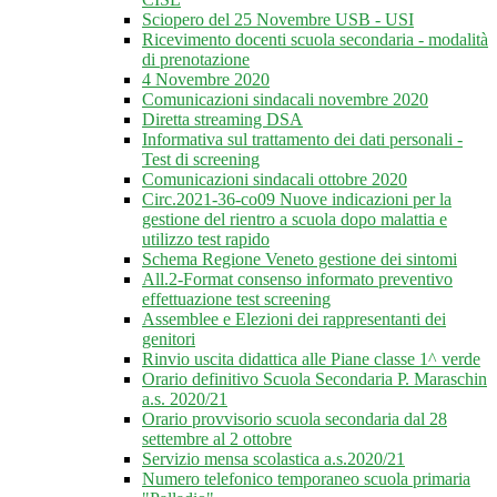
Sciopero del 25 Novembre USB - USI
Ricevimento docenti scuola secondaria - modalità
di prenotazione
4 Novembre 2020
Comunicazioni sindacali novembre 2020
Diretta streaming DSA
Informativa sul trattamento dei dati personali -
Test di screening
Comunicazioni sindacali ottobre 2020
Circ.2021-36-co09 Nuove indicazioni per la
gestione del rientro a scuola dopo malattia e
utilizzo test rapido
Schema Regione Veneto gestione dei sintomi
All.2-Format consenso informato preventivo
effettuazione test screening
Assemblee e Elezioni dei rappresentanti dei
genitori
Rinvio uscita didattica alle Piane classe 1^ verde
Orario definitivo Scuola Secondaria P. Maraschin
a.s. 2020/21
Orario provvisorio scuola secondaria dal 28
settembre al 2 ottobre
Servizio mensa scolastica a.s.2020/21
Numero telefonico temporaneo scuola primaria