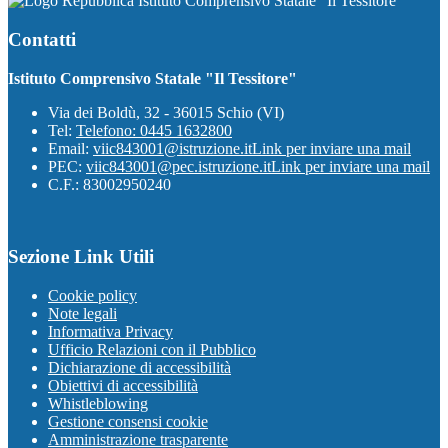
Istituto Comprensivo Statale "Il Tessitore"
Contatti
Istituto Comprensivo Statale "Il Tessitore"
Via dei Boldù, 32 - 36015 Schio (VI)
Tel:
Telefono: 0445 1632800
Email:
viic843001@istruzione.it
Link per inviare una mail
PEC:
viic843001@pec.istruzione.it
Link per inviare una mail
C.F.: 83002950240
Sezione Link Utili
Cookie policy
Note legali
Informativa Privacy
Ufficio Relazioni con il Pubblico
Dichiarazione di accessibilità
Obiettivi di accessibilità
Whistleblowing
Gestione consensi cookie
Amministrazione trasparente