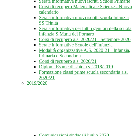
Serata informativa nuovi iscritti Scuole Primarie
Corsi di recupero Matematica e Scienze - Nuovo
calendario
Serata informativa nuovi iscritti scuola Infanzia
SS.Trinità
Serata informativa per tutti i genitori della scuola
Infanzia S.Maria del Pornaro
Corsi di recupero a.s. 2020/21 - Settembre 2020
Serate informative Scuole dell'Infanzia
Modalità organizzative A.S. 2020-21 - Infanzia,
Primaria e Secondaria
Corsi di recupero a.s. 2020/21
Diplomi Esame di stato a.s. 2018/2019
Formazione classi prime scuola secondaria a.s.
2020/21
2019/2020
Comunicazioni sindacali luglio 2020