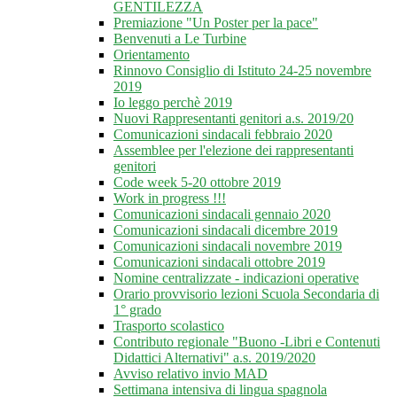
GENTILEZZA
Premiazione "Un Poster per la pace"
Benvenuti a Le Turbine
Orientamento
Rinnovo Consiglio di Istituto 24-25 novembre
2019
Io leggo perchè 2019
Nuovi Rappresentanti genitori a.s. 2019/20
Comunicazioni sindacali febbraio 2020
Assemblee per l'elezione dei rappresentanti
genitori
Code week 5-20 ottobre 2019
Work in progress !!!
Comunicazioni sindacali gennaio 2020
Comunicazioni sindacali dicembre 2019
Comunicazioni sindacali novembre 2019
Comunicazioni sindacali ottobre 2019
Nomine centralizzate - indicazioni operative
Orario provvisorio lezioni Scuola Secondaria di
1° grado
Trasporto scolastico
Contributo regionale "Buono -Libri e Contenuti
Didattici Alternativi" a.s. 2019/2020
Avviso relativo invio MAD
Settimana intensiva di lingua spagnola