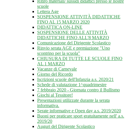
Ritiro materiali/ sussidi didattici presso le nostre
scuole
Lettera Age
SOSPENSIONE ATTIVITÀ DIDATTICHE
FINO AL 15 MARZO 2020
DIDATTICA ON-LINE
SOSPENSIONE DELLE ATTIVITÀ
DIDATTICHE FINO ALL'8 MARZO
Comunicazione del Dirigente Scolastico
Rinvio serata AGE e premiazione "Uno
scontrino per la scuola"
CHIUSURA DI TUTTE LE SCUOLE FINO
AL 1 MARZO
Vacanze di Carnevale
Giorno del Ricordo
Iscrizioni scuole dell'Infanzia a.s. 2020/21
Schede di valutazione 1^quadrimestre
7 febbraio 2020 - Giornata contro il Bullismo
Giochi al Tessitore!
Presentazioni utilizzate durante la serata
informativa.
Serate informative e Open day a.s. 2019/2020
Buoni per praticare sport gratuitamente nell' a.s.
2019/20
Auguri del Dirigente Scolastico