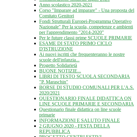
Anno scolastico 2020-2021
Corso "Imparare ad imparare" - Una proposta del
Comitato Genitori
Fondi Strutturali Europei-Programma Operativo
Nazionale" Per la scuola, competenze e ambienti
per l'apprendimento "2014-2020"
Per le future classi prime SCUOLE PRIMARIE
ESAME DI STATO PRIMO CICLO
D'ISTRUZIONE
Ai nuovi iscritti che frequenteranno le nostre
scuole dell'infanzia...
Progetto Solidarietà
BUONE NOTIZIE...
LIBRI DI TESTO SCUOLA SECONDARIA
"P. Maraschin"
BORSE DI STUDIO COMUNALI PER L'A.S.
2020/2021
QUESTIONARIO FINALE DIDATTICA ON
LINE SCUOLE PRIMARIE E SECONDARIA
Questionario finale didattica on line scuole
primarie
INFORMAZIONI E SALUTO FINALE
2 GIUGNO 2020 - FESTA DELLA
REPUBBLICA
PROGETTO CENTRI ESTIVI