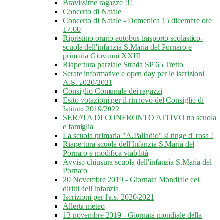
Bravissime ragazze !!!
Concerto di Natale
Concerto di Natale - Domenica 15 dicembre ore
17.00
Ripristino orario autobus trasporto scolastico-
scuola dell'infanzia S.Maria del Pornaro e
primaria Giovanni XXIII
Riapertura parziale Strada SP 65 Tretto
Serate informative e open day per le iscrizioni
A.S. 2020/2021
Consiglio Comunale dei ragazzi
Esito votazioni per il rinnovo del Consiglio di
Istituto 2019/2022
SERATA DI CONFRONTO ATTIVO tra scuola
e famiglia
La scuola primaria "A.Palladio" si tinge di rosa !
Riapertura scuola dell'Infanzia S.Maria del
Pornaro e modifica viabilità
Avviso chiusura scuola dell'infanzia S.Maria del
Pornaro
20 Novembre 2019 - Giornata Mondiale dei
diritti dell'Infanzia
Iscrizioni per l'a.s. 2020/2021
Allerta meteo
13 novembre 2019 - Giornata mondiale della