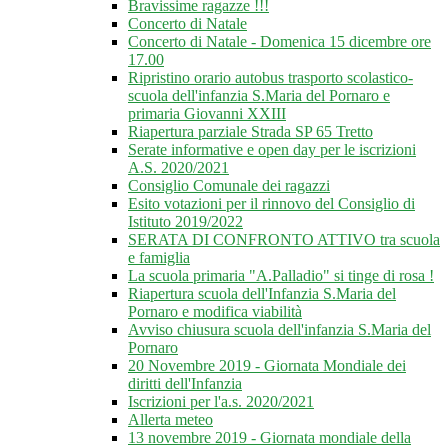
Bravissime ragazze !!!
Concerto di Natale
Concerto di Natale - Domenica 15 dicembre ore
17.00
Ripristino orario autobus trasporto scolastico-
scuola dell'infanzia S.Maria del Pornaro e
primaria Giovanni XXIII
Riapertura parziale Strada SP 65 Tretto
Serate informative e open day per le iscrizioni
A.S. 2020/2021
Consiglio Comunale dei ragazzi
Esito votazioni per il rinnovo del Consiglio di
Istituto 2019/2022
SERATA DI CONFRONTO ATTIVO tra scuola
e famiglia
La scuola primaria "A.Palladio" si tinge di rosa !
Riapertura scuola dell'Infanzia S.Maria del
Pornaro e modifica viabilità
Avviso chiusura scuola dell'infanzia S.Maria del
Pornaro
20 Novembre 2019 - Giornata Mondiale dei
diritti dell'Infanzia
Iscrizioni per l'a.s. 2020/2021
Allerta meteo
13 novembre 2019 - Giornata mondiale della