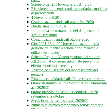
Sciopero del 25 Novembre USB - USI
Ricevimento docenti scuola secondaria - modalità
di prenotazione
4 Novembre 2020
Comunicazioni sindacali novembre 2020
Diretta streaming DSA
Informativa sul trattamento dei dati personali -
Test di screening
Comunicazioni sindacali ottobre 2020
Circ.2021-36-co09 Nuove indicazioni per la
gestione del rientro a scuola dopo malattia e
utilizzo test rapido
Schema Regione Veneto gestione dei sintomi
All.2-Format consenso informato preventivo
effettuazione test screening
Assemblee e Elezioni dei rappresentanti dei
genitori
Rinvio uscita didattica alle Piane classe 1^ verde
Orario definitivo Scuola Secondaria P. Maraschin
a.s. 2020/21
Orario provvisorio scuola secondaria dal 28
settembre al 2 ottobre
Servizio mensa scolastica a.s.2020/21
Numero telefonico temporaneo scuola primaria