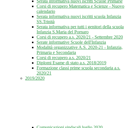
Serata informativa nuovi iscritti Scuole Primarie
Corsi di recupero Matematica e Scienze - Nuovo
calendario
Serata informativa nuovi iscritti scuola Infanzia
SS.Trinità
Serata informativa per tutti i genitori della scuola
Infanzia S.Maria del Pornaro
Corsi di recupero a.s. 2020/21 - Settembre 2020
Serate informative Scuole dell'Infanzia
Modalità organizzative A.S. 2020-21 - Infanzia,
Primaria e Secondaria
Corsi di recupero a.s. 2020/21
Diplomi Esame di stato a.s. 2018/2019
Formazione classi prime scuola secondaria a.s.
2020/21
2019/2020
Comunicazioni sindacali luglio 2020