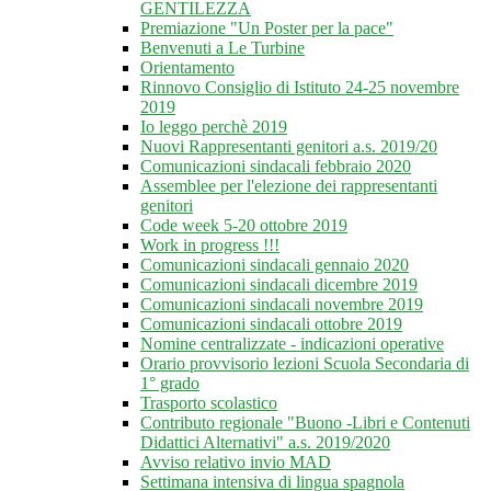
GENTILEZZA
Premiazione "Un Poster per la pace"
Benvenuti a Le Turbine
Orientamento
Rinnovo Consiglio di Istituto 24-25 novembre
2019
Io leggo perchè 2019
Nuovi Rappresentanti genitori a.s. 2019/20
Comunicazioni sindacali febbraio 2020
Assemblee per l'elezione dei rappresentanti
genitori
Code week 5-20 ottobre 2019
Work in progress !!!
Comunicazioni sindacali gennaio 2020
Comunicazioni sindacali dicembre 2019
Comunicazioni sindacali novembre 2019
Comunicazioni sindacali ottobre 2019
Nomine centralizzate - indicazioni operative
Orario provvisorio lezioni Scuola Secondaria di
1° grado
Trasporto scolastico
Contributo regionale "Buono -Libri e Contenuti
Didattici Alternativi" a.s. 2019/2020
Avviso relativo invio MAD
Settimana intensiva di lingua spagnola