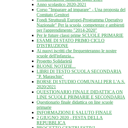
Anno scolastico 2020-2021
Corso "Imparare ad imparare" - Una proposta del
Comitato Genitori
Fondi Strutturali Europei-Programma Operativo
Nazionale" Per la scuola, competenze e ambienti
per l'apprendimento "2014-2020"
Per le future classi prime SCUOLE PRIMARIE
ESAME DI STATO PRIMO CICLO
D'ISTRUZIONE
Ai nuovi iscritti che frequenteranno le nostre
scuole dell'infanzia...
Progetto Solidarietà
BUONE NOTIZIE...
LIBRI DI TESTO SCUOLA SECONDARIA
"P. Maraschin"
BORSE DI STUDIO COMUNALI PER L'A.S.
2020/2021
QUESTIONARIO FINALE DIDATTICA ON
LINE SCUOLE PRIMARIE E SECONDARIA
Questionario finale didattica on line scuole
primarie
INFORMAZIONI E SALUTO FINALE
2 GIUGNO 2020 - FESTA DELLA
REPUBBLICA
PROGETTO CENTRI ESTIVI