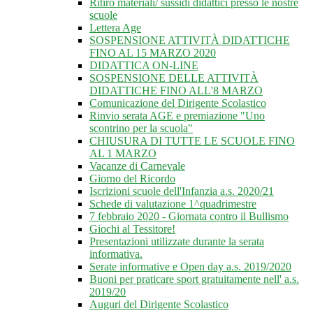
Ritiro materiali/ sussidi didattici presso le nostre
scuole
Lettera Age
SOSPENSIONE ATTIVITÀ DIDATTICHE
FINO AL 15 MARZO 2020
DIDATTICA ON-LINE
SOSPENSIONE DELLE ATTIVITÀ
DIDATTICHE FINO ALL'8 MARZO
Comunicazione del Dirigente Scolastico
Rinvio serata AGE e premiazione "Uno
scontrino per la scuola"
CHIUSURA DI TUTTE LE SCUOLE FINO
AL 1 MARZO
Vacanze di Carnevale
Giorno del Ricordo
Iscrizioni scuole dell'Infanzia a.s. 2020/21
Schede di valutazione 1^quadrimestre
7 febbraio 2020 - Giornata contro il Bullismo
Giochi al Tessitore!
Presentazioni utilizzate durante la serata
informativa.
Serate informative e Open day a.s. 2019/2020
Buoni per praticare sport gratuitamente nell' a.s.
2019/20
Auguri del Dirigente Scolastico