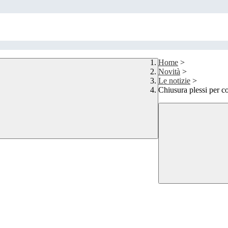
Home
>
Novità
>
Le notizie
>
Chiusura plessi per co