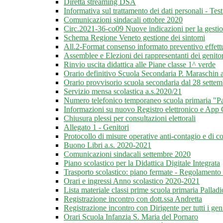
Diretta streaming DSA
Informativa sul trattamento dei dati personali - Tes
Comunicazioni sindacali ottobre 2020
Circ.2021-36-co09 Nuove indicazioni per la gestione
Schema Regione Veneto gestione dei sintomi
All.2-Format consenso informato preventivo effettu
Assemblee e Elezioni dei rappresentanti dei genitor
Rinvio uscita didattica alle Piane classe 1^ verde
Orario definitivo Scuola Secondaria P. Maraschin 
Orario provvisorio scuola secondaria dal 28 settemb
Servizio mensa scolastica a.s.2020/21
Numero telefonico temporaneo scuola primaria "Pa
Informazioni su nuovo Registro elettronico e App 
Chiusura plessi per consultazioni elettorali
Allegato 1 - Genitori
Protocollo di misure operative anti-contagio e di c
Buono Libri a.s. 2020-2021
Comunicazioni sindacali settembre 2020
Piano scolastico per la Didattica Digitale Integrata
Trasporto scolastico: piano fermate - Regolamento
Orari e ingressi Anno scolastico 2020-2021
Lista materiale classi prime scuola primaria Palladi
Registrazione incontro con dott.ssa Andretta
Registrazione incontro con Dirigente per tutti i ge
Orari Scuola Infanzia S. Maria del Pornaro