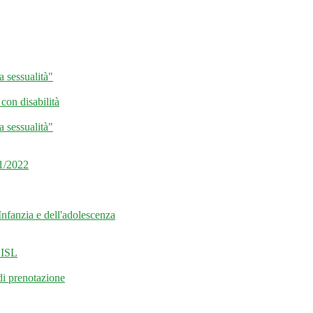
a sessualità"
con disabilità
a sessualità"
/2022
Infanzia e dell'adolescenza
 CISL
di prenotazione