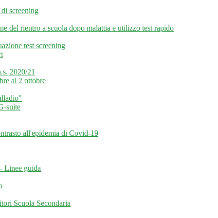
t di screening
 del rientro a scuola dopo malattia e utilizzo test rapido
azione test screening
i
a.s. 2020/21
re al 2 ottobre
lladio"
G-suite
ontrasto all'epidemia di Covid-19
 - Linee guida
o
nitori Scuola Secondaria