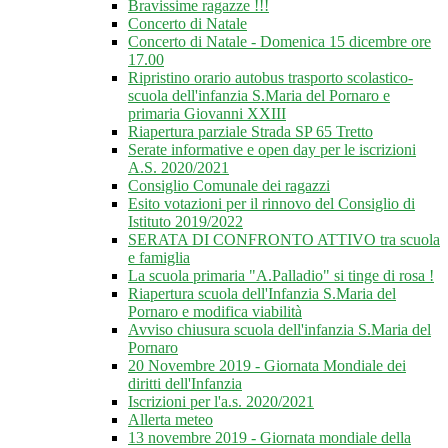
Bravissime ragazze !!!
Concerto di Natale
Concerto di Natale - Domenica 15 dicembre ore
17.00
Ripristino orario autobus trasporto scolastico-
scuola dell'infanzia S.Maria del Pornaro e
primaria Giovanni XXIII
Riapertura parziale Strada SP 65 Tretto
Serate informative e open day per le iscrizioni
A.S. 2020/2021
Consiglio Comunale dei ragazzi
Esito votazioni per il rinnovo del Consiglio di
Istituto 2019/2022
SERATA DI CONFRONTO ATTIVO tra scuola
e famiglia
La scuola primaria "A.Palladio" si tinge di rosa !
Riapertura scuola dell'Infanzia S.Maria del
Pornaro e modifica viabilità
Avviso chiusura scuola dell'infanzia S.Maria del
Pornaro
20 Novembre 2019 - Giornata Mondiale dei
diritti dell'Infanzia
Iscrizioni per l'a.s. 2020/2021
Allerta meteo
13 novembre 2019 - Giornata mondiale della