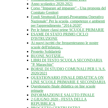
Anno scolastico 2020-2021
Corso "Imparare ad imparare" - Una proposta del
Comitato Genitori
Fondi Strutturali Europei-Programma Operativo
Nazionale" Per la scuola, competenze e ambienti
per l'apprendimento "2014-2020"
Per le future classi prime SCUOLE PRIMARIE
ESAME DI STATO PRIMO CICLO
D'ISTRUZIONE
Ai nuovi iscritti che frequenteranno le nostre
scuole dell'infanzia...
Progetto Solidarietà
BUONE NOTIZIE...
LIBRI DI TESTO SCUOLA SECONDARIA
"P. Maraschin"
BORSE DI STUDIO COMUNALI PER L'A.S.
2020/2021
QUESTIONARIO FINALE DIDATTICA ON
LINE SCUOLE PRIMARIE E SECONDARIA
Questionario finale didattica on line scuole
primarie
INFORMAZIONI E SALUTO FINALE
2 GIUGNO 2020 - FESTA DELLA
REPUBBLICA
PROGETTO CENTRI ESTIVI