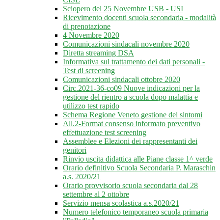
Sciopero del 25 Novembre USB - USI
Ricevimento docenti scuola secondaria - modalità
di prenotazione
4 Novembre 2020
Comunicazioni sindacali novembre 2020
Diretta streaming DSA
Informativa sul trattamento dei dati personali -
Test di screening
Comunicazioni sindacali ottobre 2020
Circ.2021-36-co09 Nuove indicazioni per la
gestione del rientro a scuola dopo malattia e
utilizzo test rapido
Schema Regione Veneto gestione dei sintomi
All.2-Format consenso informato preventivo
effettuazione test screening
Assemblee e Elezioni dei rappresentanti dei
genitori
Rinvio uscita didattica alle Piane classe 1^ verde
Orario definitivo Scuola Secondaria P. Maraschin
a.s. 2020/21
Orario provvisorio scuola secondaria dal 28
settembre al 2 ottobre
Servizio mensa scolastica a.s.2020/21
Numero telefonico temporaneo scuola primaria