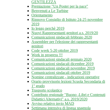
GENTILEZZA
Premiazione "Un Poster per la pace"
Benvenuti a Le Turbine
Orientamento
Rinnovo Consiglio di Istituto 24-25 novembre
2019
Io leggo perchè 2019
Nuovi Rappresentanti genitori a.s. 2019/20
Comunicazioni sindacali febbraio 2020
Assemblee per l'elezione dei rappresentanti
genitori
Code week 5-20 ottobre 2019
Work in progress !!!
Comunicazioni sindacali gennaio 2020
Comunicazioni sindacali dicembre 2019
Comunicazioni sindacali novembre 2019
Comunicazioni sindacali ottobre 2019
Nomine centralizzate - indicazioni operative
Orario provvisorio lezioni Scuola Secondaria di
1° grado
Trasporto scolastico
Contributo regionale "Buono -Libri e Contenuti
Didattici Alternativi" a.s. 2019/2020
Avviso relativo invio MAD
Settimana intensiva di lingua spagnola