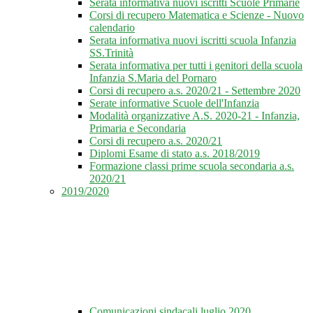
Serata informativa nuovi iscritti Scuole Primarie
Corsi di recupero Matematica e Scienze - Nuovo
calendario
Serata informativa nuovi iscritti scuola Infanzia
SS.Trinità
Serata informativa per tutti i genitori della scuola
Infanzia S.Maria del Pornaro
Corsi di recupero a.s. 2020/21 - Settembre 2020
Serate informative Scuole dell'Infanzia
Modalità organizzative A.S. 2020-21 - Infanzia,
Primaria e Secondaria
Corsi di recupero a.s. 2020/21
Diplomi Esame di stato a.s. 2018/2019
Formazione classi prime scuola secondaria a.s.
2020/21
2019/2020
Comunicazioni sindacali luglio 2020