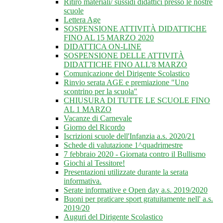
Ritiro materiali/ sussidi didattici presso le nostre
scuole
Lettera Age
SOSPENSIONE ATTIVITÀ DIDATTICHE
FINO AL 15 MARZO 2020
DIDATTICA ON-LINE
SOSPENSIONE DELLE ATTIVITÀ
DIDATTICHE FINO ALL'8 MARZO
Comunicazione del Dirigente Scolastico
Rinvio serata AGE e premiazione "Uno
scontrino per la scuola"
CHIUSURA DI TUTTE LE SCUOLE FINO
AL 1 MARZO
Vacanze di Carnevale
Giorno del Ricordo
Iscrizioni scuole dell'Infanzia a.s. 2020/21
Schede di valutazione 1^quadrimestre
7 febbraio 2020 - Giornata contro il Bullismo
Giochi al Tessitore!
Presentazioni utilizzate durante la serata
informativa.
Serate informative e Open day a.s. 2019/2020
Buoni per praticare sport gratuitamente nell' a.s.
2019/20
Auguri del Dirigente Scolastico