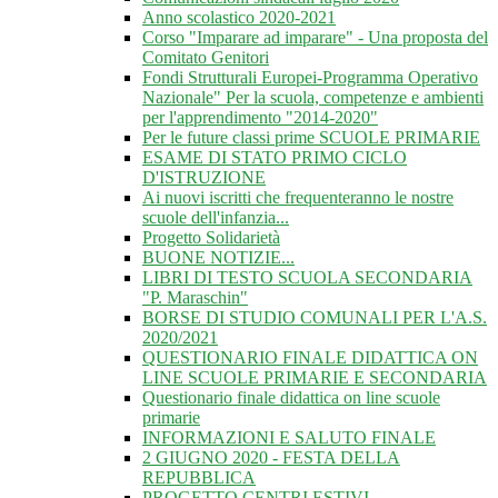
Anno scolastico 2020-2021
Corso "Imparare ad imparare" - Una proposta del
Comitato Genitori
Fondi Strutturali Europei-Programma Operativo
Nazionale" Per la scuola, competenze e ambienti
per l'apprendimento "2014-2020"
Per le future classi prime SCUOLE PRIMARIE
ESAME DI STATO PRIMO CICLO
D'ISTRUZIONE
Ai nuovi iscritti che frequenteranno le nostre
scuole dell'infanzia...
Progetto Solidarietà
BUONE NOTIZIE...
LIBRI DI TESTO SCUOLA SECONDARIA
"P. Maraschin"
BORSE DI STUDIO COMUNALI PER L'A.S.
2020/2021
QUESTIONARIO FINALE DIDATTICA ON
LINE SCUOLE PRIMARIE E SECONDARIA
Questionario finale didattica on line scuole
primarie
INFORMAZIONI E SALUTO FINALE
2 GIUGNO 2020 - FESTA DELLA
REPUBBLICA
PROGETTO CENTRI ESTIVI