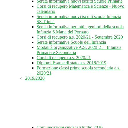
Serata informativa nuovi iscritti Scuole Primarie
Corsi di recupero Matematica e Scienze - Nuovo
calendario
Serata informativa nuovi iscritti scuola Infanzia
SS.Trinità
Serata informativa per tutti i genitori della scuola
Infanzia S.Maria del Pornaro
Corsi di recupero a.s. 2020/21 - Settembre 2020
Serate informative Scuole dell'Infanzia
Modalità organizzative A.S. 2020-21 - Infanzia,
Primaria e Secondaria
Corsi di recupero a.s. 2020/21
Diplomi Esame di stato a.s. 2018/2019
Formazione classi prime scuola secondaria a.s.
2020/21
2019/2020
Comunicazioni sindacali luglio 2020