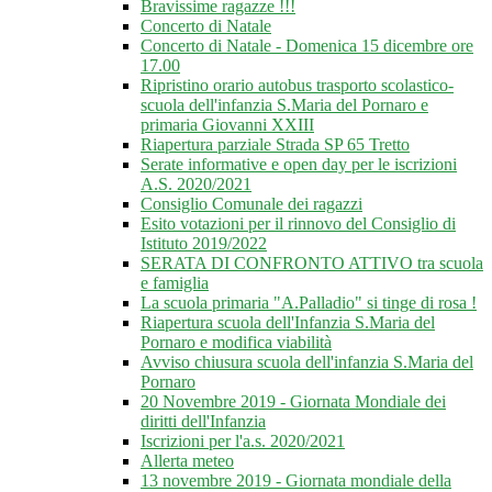
Bravissime ragazze !!!
Concerto di Natale
Concerto di Natale - Domenica 15 dicembre ore
17.00
Ripristino orario autobus trasporto scolastico-
scuola dell'infanzia S.Maria del Pornaro e
primaria Giovanni XXIII
Riapertura parziale Strada SP 65 Tretto
Serate informative e open day per le iscrizioni
A.S. 2020/2021
Consiglio Comunale dei ragazzi
Esito votazioni per il rinnovo del Consiglio di
Istituto 2019/2022
SERATA DI CONFRONTO ATTIVO tra scuola
e famiglia
La scuola primaria "A.Palladio" si tinge di rosa !
Riapertura scuola dell'Infanzia S.Maria del
Pornaro e modifica viabilità
Avviso chiusura scuola dell'infanzia S.Maria del
Pornaro
20 Novembre 2019 - Giornata Mondiale dei
diritti dell'Infanzia
Iscrizioni per l'a.s. 2020/2021
Allerta meteo
13 novembre 2019 - Giornata mondiale della