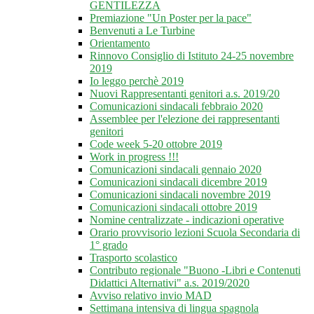
GENTILEZZA
Premiazione "Un Poster per la pace"
Benvenuti a Le Turbine
Orientamento
Rinnovo Consiglio di Istituto 24-25 novembre
2019
Io leggo perchè 2019
Nuovi Rappresentanti genitori a.s. 2019/20
Comunicazioni sindacali febbraio 2020
Assemblee per l'elezione dei rappresentanti
genitori
Code week 5-20 ottobre 2019
Work in progress !!!
Comunicazioni sindacali gennaio 2020
Comunicazioni sindacali dicembre 2019
Comunicazioni sindacali novembre 2019
Comunicazioni sindacali ottobre 2019
Nomine centralizzate - indicazioni operative
Orario provvisorio lezioni Scuola Secondaria di
1° grado
Trasporto scolastico
Contributo regionale "Buono -Libri e Contenuti
Didattici Alternativi" a.s. 2019/2020
Avviso relativo invio MAD
Settimana intensiva di lingua spagnola