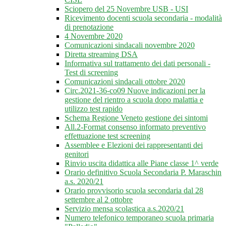
Sciopero del 25 Novembre USB - USI
Ricevimento docenti scuola secondaria - modalità
di prenotazione
4 Novembre 2020
Comunicazioni sindacali novembre 2020
Diretta streaming DSA
Informativa sul trattamento dei dati personali -
Test di screening
Comunicazioni sindacali ottobre 2020
Circ.2021-36-co09 Nuove indicazioni per la
gestione del rientro a scuola dopo malattia e
utilizzo test rapido
Schema Regione Veneto gestione dei sintomi
All.2-Format consenso informato preventivo
effettuazione test screening
Assemblee e Elezioni dei rappresentanti dei
genitori
Rinvio uscita didattica alle Piane classe 1^ verde
Orario definitivo Scuola Secondaria P. Maraschin
a.s. 2020/21
Orario provvisorio scuola secondaria dal 28
settembre al 2 ottobre
Servizio mensa scolastica a.s.2020/21
Numero telefonico temporaneo scuola primaria