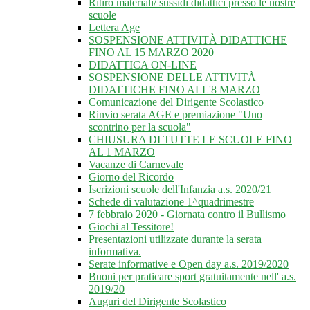
Ritiro materiali/ sussidi didattici presso le nostre
scuole
Lettera Age
SOSPENSIONE ATTIVITÀ DIDATTICHE
FINO AL 15 MARZO 2020
DIDATTICA ON-LINE
SOSPENSIONE DELLE ATTIVITÀ
DIDATTICHE FINO ALL'8 MARZO
Comunicazione del Dirigente Scolastico
Rinvio serata AGE e premiazione "Uno
scontrino per la scuola"
CHIUSURA DI TUTTE LE SCUOLE FINO
AL 1 MARZO
Vacanze di Carnevale
Giorno del Ricordo
Iscrizioni scuole dell'Infanzia a.s. 2020/21
Schede di valutazione 1^quadrimestre
7 febbraio 2020 - Giornata contro il Bullismo
Giochi al Tessitore!
Presentazioni utilizzate durante la serata
informativa.
Serate informative e Open day a.s. 2019/2020
Buoni per praticare sport gratuitamente nell' a.s.
2019/20
Auguri del Dirigente Scolastico