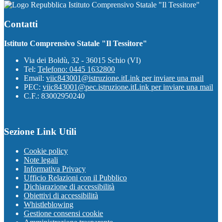
Istituto Comprensivo Statale "Il Tessitore"
Contatti
Istituto Comprensivo Statale "Il Tessitore"
Via dei Boldù, 32 - 36015 Schio (VI)
Tel:
Telefono: 0445 1632800
Email:
viic843001@istruzione.it
Link per inviare una mail
PEC:
viic843001@pec.istruzione.it
Link per inviare una mail
C.F.: 83002950240
Sezione Link Utili
Cookie policy
Note legali
Informativa Privacy
Ufficio Relazioni con il Pubblico
Dichiarazione di accessibilità
Obiettivi di accessibilità
Whistleblowing
Gestione consensi cookie