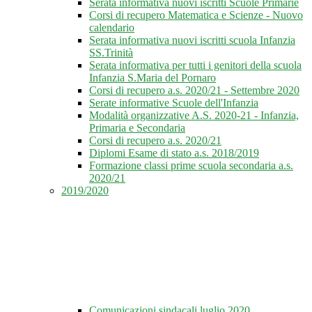
Serata informativa nuovi iscritti Scuole Primarie
Corsi di recupero Matematica e Scienze - Nuovo
calendario
Serata informativa nuovi iscritti scuola Infanzia
SS.Trinità
Serata informativa per tutti i genitori della scuola
Infanzia S.Maria del Pornaro
Corsi di recupero a.s. 2020/21 - Settembre 2020
Serate informative Scuole dell'Infanzia
Modalità organizzative A.S. 2020-21 - Infanzia,
Primaria e Secondaria
Corsi di recupero a.s. 2020/21
Diplomi Esame di stato a.s. 2018/2019
Formazione classi prime scuola secondaria a.s.
2020/21
2019/2020
Comunicazioni sindacali luglio 2020