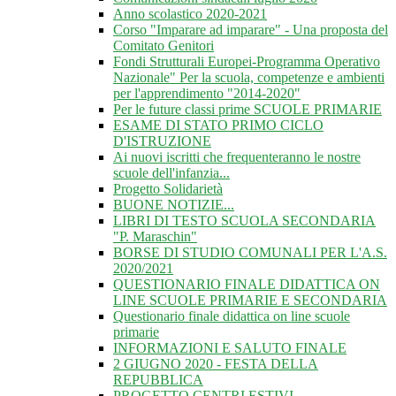
Anno scolastico 2020-2021
Corso "Imparare ad imparare" - Una proposta del
Comitato Genitori
Fondi Strutturali Europei-Programma Operativo
Nazionale" Per la scuola, competenze e ambienti
per l'apprendimento "2014-2020"
Per le future classi prime SCUOLE PRIMARIE
ESAME DI STATO PRIMO CICLO
D'ISTRUZIONE
Ai nuovi iscritti che frequenteranno le nostre
scuole dell'infanzia...
Progetto Solidarietà
BUONE NOTIZIE...
LIBRI DI TESTO SCUOLA SECONDARIA
"P. Maraschin"
BORSE DI STUDIO COMUNALI PER L'A.S.
2020/2021
QUESTIONARIO FINALE DIDATTICA ON
LINE SCUOLE PRIMARIE E SECONDARIA
Questionario finale didattica on line scuole
primarie
INFORMAZIONI E SALUTO FINALE
2 GIUGNO 2020 - FESTA DELLA
REPUBBLICA
PROGETTO CENTRI ESTIVI