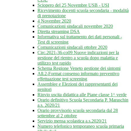
Sciopero del 25 Novembre USB - USI
Ricevimento docenti scuola secondaria - modalità
di prenotazione
4 Novembre 2020
Comunicazioni sindacali novembre 2020
Diretta streaming DSA
Informativa sul trattamento dei dati personali -
Test di screening
Comunicazioni sindacali ottobre 2020
Circ.2021-36-co09 Nuove indicazioni per la
gestione del rientro a scuola dopo malattia e
utilizzo test rapido
Schema Regione Veneto gestione dei sintomi
All.2-Format consenso informato preventivo
effettuazione test screening
Assemblee e Elezioni dei rappresentanti dei
genitori
Rinvio uscita didattica alle Piane classe 1^ verde
Orario definitivo Scuola Secondaria P. Maraschin
a.s. 2020/21
Orario provvisorio scuola secondaria dal 28
settembre al 2 ottobre
Servizio mensa scolastica a.s.2020/21
Numero telefonico temporaneo scuola primaria