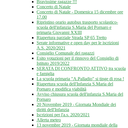
Bravissime ragazze !!!
Concerto di Natale
Concerto di Natale - Domenica 15 dicembre ore
17.00
Ripristino orario autobus trasporto scolastico-
scuola dell'infanzia S.Maria del Pornaro e
primaria Giovanni XXIII
Riapertura parziale Strada SP 65 Tretto
Serate informative e open day per le iscrizioni
A.S. 2020/2021
Consiglio Comunale dei ragazzi
Esito votazioni per il rinnovo del Consiglio di
Istituto 2019/2022
SERATA DI CONFRONTO ATTIVO tra scuola
e famiglia
La scuola primaria "A.Palladio" si tinge di rosa !
Riapertura scuola dell'Infanzia S.Maria del
Pornaro e modifica viabilità
Avviso chiusura scuola dell'infanzia S.Maria del
Pornaro
20 Novembre 2019 - Giornata Mondiale dei
diritti dell'Infanzia
Iscrizioni per l'a.s. 2020/2021
Allerta meteo
13 novembre 2019 - Giornata mondiale della