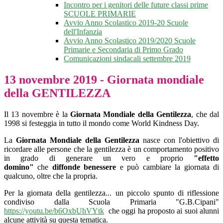
Incontro per i genitori delle future classi prime
SCUOLE PRIMARIE
Avvio Anno Scolastico 2019-20 Scuole
dell'Infanzia
Avvio Anno Scolastico 2019/2020 Scuole
Primarie e Secondaria di Primo Grado
Comunicazioni sindacali settembre 2019
13 novembre 2019 - Giornata mondiale
della GENTILEZZA
Il 13 novembre è la
Giornata Mondiale della Gentilezza
, che dal
1998 si festeggia in tutto il mondo come World Kindness Day.
La
Giornata Mondiale della Gentilezza
nasce con l'obiettivo di
ricordare alle persone che la gentilezza è un comportamento positivo
in grado di generare un vero e proprio
"effetto
domino"
che
diffonde benessere
e può cambiare la giornata di
qualcuno, oltre che la propria.
Per la giornata della gentilezza... un piccolo spunto di riflessione
condiviso dalla Scuola Primaria "G.B.Cipani"
https://youtu.be/b6OxbUhVYtk
che oggi ha proposto ai suoi alunni
alcune attività su questa tematica.