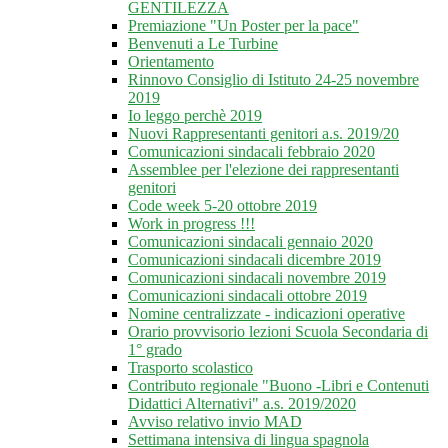
GENTILEZZA
Premiazione "Un Poster per la pace"
Benvenuti a Le Turbine
Orientamento
Rinnovo Consiglio di Istituto 24-25 novembre
2019
Io leggo perchè 2019
Nuovi Rappresentanti genitori a.s. 2019/20
Comunicazioni sindacali febbraio 2020
Assemblee per l'elezione dei rappresentanti
genitori
Code week 5-20 ottobre 2019
Work in progress !!!
Comunicazioni sindacali gennaio 2020
Comunicazioni sindacali dicembre 2019
Comunicazioni sindacali novembre 2019
Comunicazioni sindacali ottobre 2019
Nomine centralizzate - indicazioni operative
Orario provvisorio lezioni Scuola Secondaria di
1° grado
Trasporto scolastico
Contributo regionale "Buono -Libri e Contenuti
Didattici Alternativi" a.s. 2019/2020
Avviso relativo invio MAD
Settimana intensiva di lingua spagnola