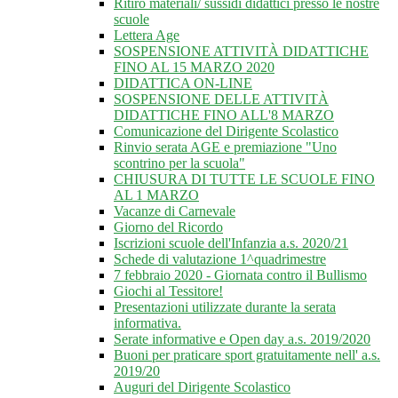
Ritiro materiali/ sussidi didattici presso le nostre
scuole
Lettera Age
SOSPENSIONE ATTIVITÀ DIDATTICHE
FINO AL 15 MARZO 2020
DIDATTICA ON-LINE
SOSPENSIONE DELLE ATTIVITÀ
DIDATTICHE FINO ALL'8 MARZO
Comunicazione del Dirigente Scolastico
Rinvio serata AGE e premiazione "Uno
scontrino per la scuola"
CHIUSURA DI TUTTE LE SCUOLE FINO
AL 1 MARZO
Vacanze di Carnevale
Giorno del Ricordo
Iscrizioni scuole dell'Infanzia a.s. 2020/21
Schede di valutazione 1^quadrimestre
7 febbraio 2020 - Giornata contro il Bullismo
Giochi al Tessitore!
Presentazioni utilizzate durante la serata
informativa.
Serate informative e Open day a.s. 2019/2020
Buoni per praticare sport gratuitamente nell' a.s.
2019/20
Auguri del Dirigente Scolastico