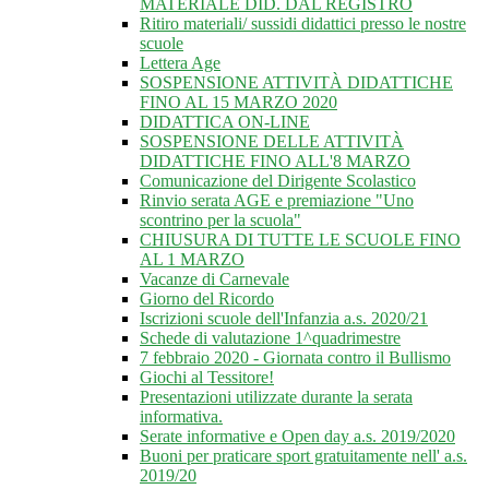
MATERIALE DID. DAL REGISTRO
Ritiro materiali/ sussidi didattici presso le nostre
scuole
Lettera Age
SOSPENSIONE ATTIVITÀ DIDATTICHE
FINO AL 15 MARZO 2020
DIDATTICA ON-LINE
SOSPENSIONE DELLE ATTIVITÀ
DIDATTICHE FINO ALL'8 MARZO
Comunicazione del Dirigente Scolastico
Rinvio serata AGE e premiazione "Uno
scontrino per la scuola"
CHIUSURA DI TUTTE LE SCUOLE FINO
AL 1 MARZO
Vacanze di Carnevale
Giorno del Ricordo
Iscrizioni scuole dell'Infanzia a.s. 2020/21
Schede di valutazione 1^quadrimestre
7 febbraio 2020 - Giornata contro il Bullismo
Giochi al Tessitore!
Presentazioni utilizzate durante la serata
informativa.
Serate informative e Open day a.s. 2019/2020
Buoni per praticare sport gratuitamente nell' a.s.
2019/20