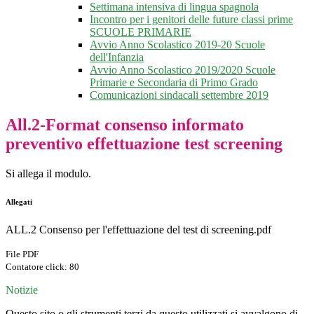
Settimana intensiva di lingua spagnola
Incontro per i genitori delle future classi prime
SCUOLE PRIMARIE
Avvio Anno Scolastico 2019-20 Scuole
dell'Infanzia
Avvio Anno Scolastico 2019/2020 Scuole
Primarie e Secondaria di Primo Grado
Comunicazioni sindacali settembre 2019
All.2-Format consenso informato
preventivo effettuazione test screening
Si allega il modulo.
Allegati
ALL.2 Consenso per l'effettuazione del test di screening.pdf
File PDF
Contatore click: 80
Notizie
Questo sito o gli strumenti terzi da questo utilizzati si avvalgono di