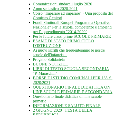
Comunicazioni sindacali luglio 2020
Anno scolastico 2020-2021
Corso "Imparare ad imparare" - Una proposta del
Comitato Genitori
Fondi Strutturali Europei-Programma Operativo
Nazionale" Per la scuola, competenze e ambienti
per l'apprendimento "2014-2020"
Per le future classi prime SCUOLE PRIMARIE
ESAME DI STATO PRIMO CICLO
D'ISTRUZIONE
Ai nuovi iscritti che frequenteranno le nostre
scuole dell'infanzia...
Progetto Solidarietà
BUONE NOTIZIE...
LIBRI DI TESTO SCUOLA SECONDARIA
"P. Maraschin"
BORSE DI STUDIO COMUNALI PER L'A.S.
2020/2021
QUESTIONARIO FINALE DIDATTICA ON
LINE SCUOLE PRIMARIE E SECONDARIA
Questionario finale didattica on line scuole
primarie
INFORMAZIONI E SALUTO FINALE
2 GIUGNO 2020 - FESTA DELLA
REPUBBLICA