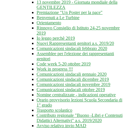
13 novembre 2019 - Giornata mondiale della
GENTILEZZA
Premiazione "Un Poster per la pace"
Benvenuti a Le Turbine
Orientamento
Rinnovo Consiglio di Istituto 24-25 novembre
2019
Io leggo perchè 2019
Nuovi Rappresentanti genitori a.s. 2019/20
Comunicazioni sindacali febbraio 2020
Assemblee per l'elezione dei rappresentanti
genitori
Code week 5-20 ottobre 2019
Work in progress !!!
Comunicazioni sindacali gennaio 2020
Comunicazioni sindacali dicembre 2019
Comunicazioni sindacali novembre 2019
Comunicazioni sindacali ottobre 2019
Nomine centralizzate - indicazioni operative
Orario provvisorio lezioni Scuola Secondaria di
1° grado
Trasporto scolastico
Contributo regionale "Buono -Libri e Contenuti
Didattici Alternativi" a.s. 2019/2020
Avviso relativo invio MAD