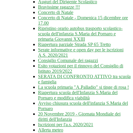
Auguri del Dirigente Scolastico
Bravissime ragazze !!!
Concerto di Natale
Concerto di Natale - Domenica 15 dicembre ore
17.00
Ripristino orario autobus trasporto scolastico-
scuola dell'infanzia S.Maria del Pornaro e
primaria Giovanni XXIII
Riapertura parziale Strada SP 65 Tretto
Serate informative e open day per le iscrizioni
A.S. 2020/2021
Consiglio Comunale dei ragazzi
Esito votazioni per il rinnovo del Consiglio di
Istituto 2019/2022
SERATA DI CONFRONTO ATTIVO tra scuola
e famiglia
La scuola primaria "A.Palladio" si tinge di rosa !
Riapertura scuola dell'Infanzia S.Maria del
Pornaro e modifica viabilità
Avviso chiusura scuola dell'infanzia S.Maria del
Pornaro
20 Novembre 2019 - Giornata Mondiale dei
diritti dell'Infanzia
Iscrizioni per l'a.s. 2020/2021
Allerta meteo