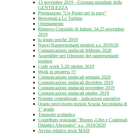
13 novembre 2019 - Giornata mondiale della
GENTILEZZA
Premiazione "Un Poster per la pace"
Benvenuti a Le Turbine
Orientamento
Rinnovo Consiglio di Istituto 24-25 novembre
2019
Io leggo perchè 2019
Nuovi Rappresentanti genitori a.s. 2019/20
Comunicazioni sindacali febbraio 2020
Assemblee per l'elezione dei rappresentanti
genitori
Code week 5-20 ottobre 2019
Work in progress !!!
Comunicazioni sindacali gennaio 2020
Comunicazioni sindacali dicembre 2019
Comunicazioni sindacali novembre 2019
Comunicazioni sindacali ottobre 2019
Nomine centralizzate - indicazioni operative
Orario provvisorio lezioni Scuola Secondaria di
1° grado
Trasporto scolastico
Contributo regionale "Buono -Libri e Contenuti
Didattici Alternativi" a.s. 2019/2020
Avviso relativo invio MAD