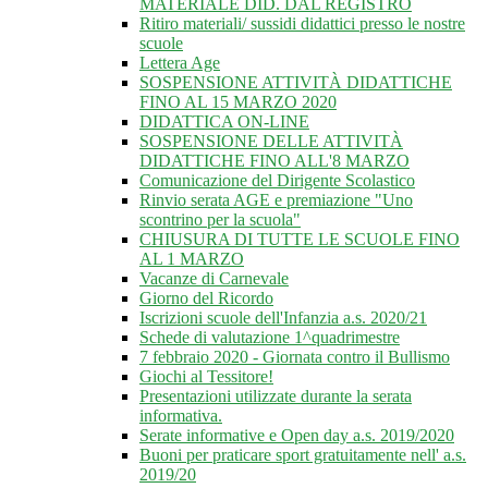
MATERIALE DID. DAL REGISTRO
Ritiro materiali/ sussidi didattici presso le nostre
scuole
Lettera Age
SOSPENSIONE ATTIVITÀ DIDATTICHE
FINO AL 15 MARZO 2020
DIDATTICA ON-LINE
SOSPENSIONE DELLE ATTIVITÀ
DIDATTICHE FINO ALL'8 MARZO
Comunicazione del Dirigente Scolastico
Rinvio serata AGE e premiazione "Uno
scontrino per la scuola"
CHIUSURA DI TUTTE LE SCUOLE FINO
AL 1 MARZO
Vacanze di Carnevale
Giorno del Ricordo
Iscrizioni scuole dell'Infanzia a.s. 2020/21
Schede di valutazione 1^quadrimestre
7 febbraio 2020 - Giornata contro il Bullismo
Giochi al Tessitore!
Presentazioni utilizzate durante la serata
informativa.
Serate informative e Open day a.s. 2019/2020
Buoni per praticare sport gratuitamente nell' a.s.
2019/20