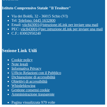
Istituto Comprensivo Statale "Il Tessitore"
Via dei Boldù, 32 - 36015 Schio (VI)
Tel:
Telefono: 0445 1632800
Email:
viic843001@istruzione.it
Link per inviare una mail
PEC:
viic843001@pec.istruzione.it
Link per inviare una mail
C.F.: 83002950240
Sezione Link Utili
Cookie policy
Note legali
Informativa Privacy
Ufficio Relazioni con il Pubblico
Dichiarazione di accessibilità
Obiettivi di accessibilità
Whistleblowing
Gestione consensi cookie
Amministrazione trasparente
Pagina visualizzata
979
volte