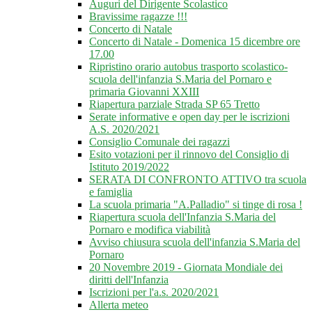
Auguri del Dirigente Scolastico
Bravissime ragazze !!!
Concerto di Natale
Concerto di Natale - Domenica 15 dicembre ore
17.00
Ripristino orario autobus trasporto scolastico-
scuola dell'infanzia S.Maria del Pornaro e
primaria Giovanni XXIII
Riapertura parziale Strada SP 65 Tretto
Serate informative e open day per le iscrizioni
A.S. 2020/2021
Consiglio Comunale dei ragazzi
Esito votazioni per il rinnovo del Consiglio di
Istituto 2019/2022
SERATA DI CONFRONTO ATTIVO tra scuola
e famiglia
La scuola primaria "A.Palladio" si tinge di rosa !
Riapertura scuola dell'Infanzia S.Maria del
Pornaro e modifica viabilità
Avviso chiusura scuola dell'infanzia S.Maria del
Pornaro
20 Novembre 2019 - Giornata Mondiale dei
diritti dell'Infanzia
Iscrizioni per l'a.s. 2020/2021
Allerta meteo