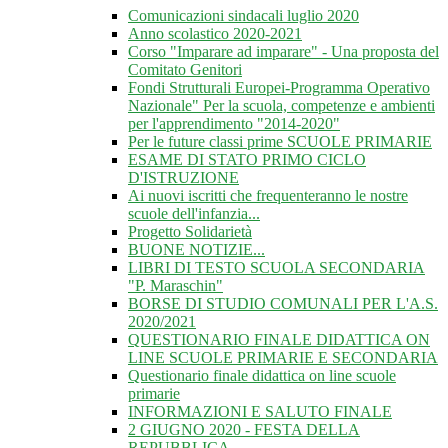
Comunicazioni sindacali luglio 2020
Anno scolastico 2020-2021
Corso "Imparare ad imparare" - Una proposta del
Comitato Genitori
Fondi Strutturali Europei-Programma Operativo
Nazionale" Per la scuola, competenze e ambienti
per l'apprendimento "2014-2020"
Per le future classi prime SCUOLE PRIMARIE
ESAME DI STATO PRIMO CICLO
D'ISTRUZIONE
Ai nuovi iscritti che frequenteranno le nostre
scuole dell'infanzia...
Progetto Solidarietà
BUONE NOTIZIE...
LIBRI DI TESTO SCUOLA SECONDARIA
"P. Maraschin"
BORSE DI STUDIO COMUNALI PER L'A.S.
2020/2021
QUESTIONARIO FINALE DIDATTICA ON
LINE SCUOLE PRIMARIE E SECONDARIA
Questionario finale didattica on line scuole
primarie
INFORMAZIONI E SALUTO FINALE
2 GIUGNO 2020 - FESTA DELLA
REPUBBLICA