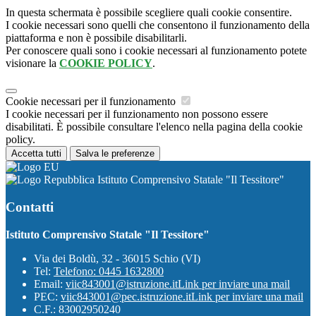
In questa schermata è possibile scegliere quali cookie consentire.
I cookie necessari sono quelli che consentono il funzionamento della
piattaforma e non è possibile disabilitarli.
Per conoscere quali sono i cookie necessari al funzionamento potete
visionare la
COOKIE POLICY
.
Cookie necessari per il funzionamento
I cookie necessari per il funzionamento non possono essere
disabilitati. È possibile consultare l'elenco nella pagina della cookie
policy.
Accetta tutti
Salva le preferenze
Istituto Comprensivo Statale "Il Tessitore"
Contatti
Istituto Comprensivo Statale "Il Tessitore"
Via dei Boldù, 32 - 36015 Schio (VI)
Tel:
Telefono: 0445 1632800
Email:
viic843001@istruzione.it
Link per inviare una mail
PEC:
viic843001@pec.istruzione.it
Link per inviare una mail
C.F.: 83002950240