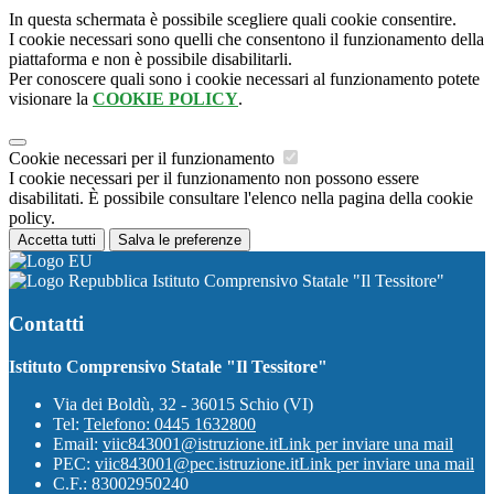
In questa schermata è possibile scegliere quali cookie consentire.
I cookie necessari sono quelli che consentono il funzionamento della
piattaforma e non è possibile disabilitarli.
Per conoscere quali sono i cookie necessari al funzionamento potete
visionare la
COOKIE POLICY
.
Cookie necessari per il funzionamento
I cookie necessari per il funzionamento non possono essere
disabilitati. È possibile consultare l'elenco nella pagina della cookie
policy.
Accetta tutti
Salva le preferenze
Istituto Comprensivo Statale "Il Tessitore"
Contatti
Istituto Comprensivo Statale "Il Tessitore"
Via dei Boldù, 32 - 36015 Schio (VI)
Tel:
Telefono: 0445 1632800
Email:
viic843001@istruzione.it
Link per inviare una mail
PEC:
viic843001@pec.istruzione.it
Link per inviare una mail
C.F.: 83002950240