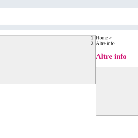
Home
>
Altre info
Altre info