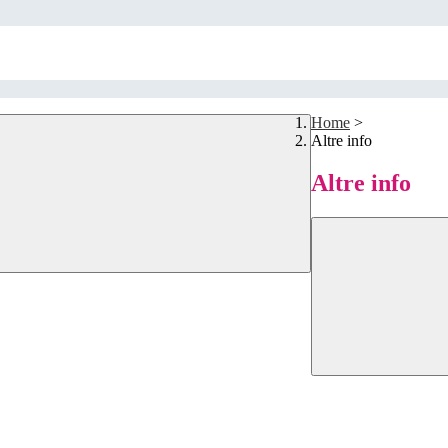
Home
>
Altre info
Altre info