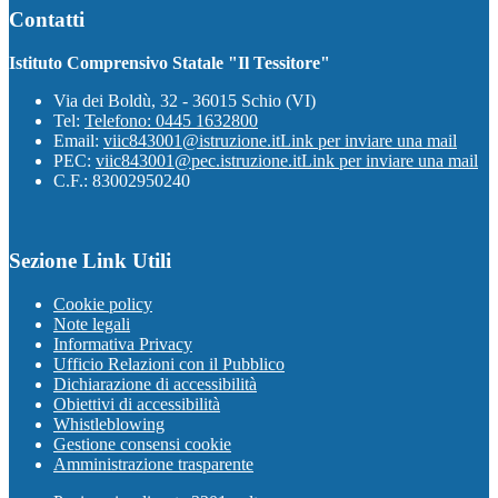
Contatti
Istituto Comprensivo Statale "Il Tessitore"
Via dei Boldù, 32 - 36015 Schio (VI)
Tel:
Telefono: 0445 1632800
Email:
viic843001@istruzione.it
Link per inviare una mail
PEC:
viic843001@pec.istruzione.it
Link per inviare una mail
C.F.: 83002950240
Sezione Link Utili
Cookie policy
Note legali
Informativa Privacy
Ufficio Relazioni con il Pubblico
Dichiarazione di accessibilità
Obiettivi di accessibilità
Whistleblowing
Gestione consensi cookie
Amministrazione trasparente