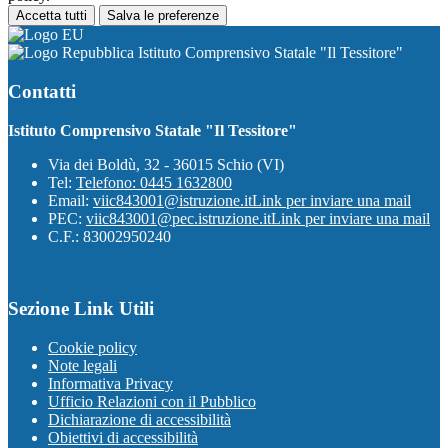
Accetta tutti
Salva le preferenze
Istituto Comprensivo Statale "Il Tessitore"
Contatti
Istituto Comprensivo Statale "Il Tessitore"
Via dei Boldù, 32 - 36015 Schio (VI)
Tel:
Telefono: 0445 1632800
Email:
viic843001@istruzione.it
Link per inviare una mail
PEC:
viic843001@pec.istruzione.it
Link per inviare una mail
C.F.: 83002950240
Sezione Link Utili
Cookie policy
Note legali
Informativa Privacy
Ufficio Relazioni con il Pubblico
Dichiarazione di accessibilità
Obiettivi di accessibilità