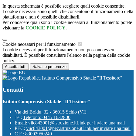
In questa schermata è possibile scegliere quali cookie consentire.
I cookie necessari sono quelli che consentono il funzionamento della
piattaforma e non è possibile disabilitarli.
Per conoscere quali sono i cookie necessari al funzionamento potete
visionare la
COOKIE POLICY
.
Cookie necessari per il funzionamento
I cookie necessari per il funzionamento non possono essere
disabilitati. È possibile consultare l'elenco nella pagina della cookie
policy.
Accetta tutti
Salva le preferenze
Istituto Comprensivo Statale "Il Tessitore"
Contatti
Istituto Comprensivo Statale "Il Tessitore"
Via dei Boldù, 32 - 36015 Schio (VI)
Tel:
Telefono: 0445 1632800
Email:
viic843001@istruzione.it
Link per inviare una mail
PEC:
viic843001@pec.istruzione.it
Link per inviare una mail
C.F.: 83002950240