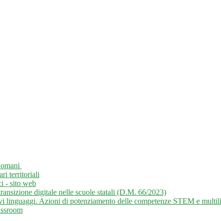
 domani
 territoriali
i - sito web
ansizione digitale nelle scuole statali (D.M. 66/2023)
inguaggi. Azioni di potenziamento delle competenze STEM e multili
assroom