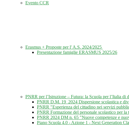
Evento CCR
Erasmus + Proposte per l' A.S. 2024/2025
Presentazione famiglie ERASMUS 2025/26
PNRR per l’Istruzione – Futura: la Scuola per l’Italia di
PNRR D.M. 19_2024 Dispersione scolastica e divari
PNRR "Esperienza del cittadino nei servizi pubblic
PNRR Formazione del personale scolastico per la tr
PNRR 2024 DM n. 65 "Nuove competenze e nuovi l
Piano Scuola 4.0 - Azione 1 - Next Generation Cl