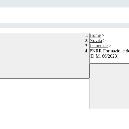
Home
>
Novità
>
Le notizie
>
PNRR Formazione del pe
(D.M. 66/2023)