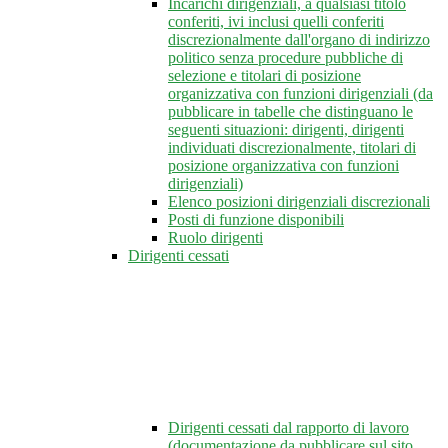
Incarichi dirigenziali, a qualsiasi titolo
conferiti, ivi inclusi quelli conferiti
discrezionalmente dall'organo di indirizzo
politico senza procedure pubbliche di
selezione e titolari di posizione
organizzativa con funzioni dirigenziali (da
pubblicare in tabelle che distinguano le
seguenti situazioni: dirigenti, dirigenti
individuati discrezionalmente, titolari di
posizione organizzativa con funzioni
dirigenziali)
Elenco posizioni dirigenziali discrezionali
Posti di funzione disponibili
Ruolo dirigenti
Dirigenti cessati
Dirigenti cessati dal rapporto di lavoro
(documentazione da pubblicare sul sito