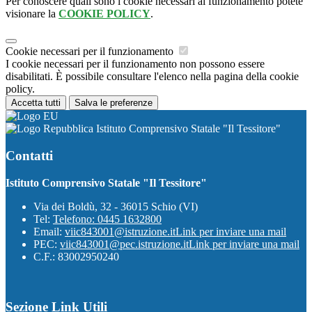
Per conoscere quali sono i cookie necessari al funzionamento potete
visionare la
COOKIE POLICY
.
Cookie necessari per il funzionamento
I cookie necessari per il funzionamento non possono essere
disabilitati. È possibile consultare l'elenco nella pagina della cookie
policy.
Accetta tutti
Salva le preferenze
Istituto Comprensivo Statale "Il Tessitore"
Contatti
Istituto Comprensivo Statale "Il Tessitore"
Via dei Boldù, 32 - 36015 Schio (VI)
Tel:
Telefono: 0445 1632800
Email:
viic843001@istruzione.it
Link per inviare una mail
PEC:
viic843001@pec.istruzione.it
Link per inviare una mail
C.F.: 83002950240
Sezione Link Utili