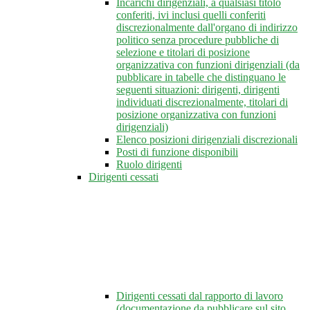
Incarichi dirigenziali, a qualsiasi titolo
conferiti, ivi inclusi quelli conferiti
discrezionalmente dall'organo di indirizzo
politico senza procedure pubbliche di
selezione e titolari di posizione
organizzativa con funzioni dirigenziali (da
pubblicare in tabelle che distinguano le
seguenti situazioni: dirigenti, dirigenti
individuati discrezionalmente, titolari di
posizione organizzativa con funzioni
dirigenziali)
Elenco posizioni dirigenziali discrezionali
Posti di funzione disponibili
Ruolo dirigenti
Dirigenti cessati
Dirigenti cessati dal rapporto di lavoro
(documentazione da pubblicare sul sito