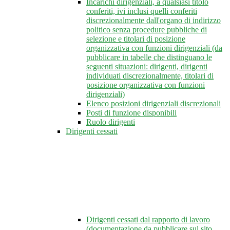
Incarichi dirigenziali, a qualsiasi titolo
conferiti, ivi inclusi quelli conferiti
discrezionalmente dall'organo di indirizzo
politico senza procedure pubbliche di
selezione e titolari di posizione
organizzativa con funzioni dirigenziali (da
pubblicare in tabelle che distinguano le
seguenti situazioni: dirigenti, dirigenti
individuati discrezionalmente, titolari di
posizione organizzativa con funzioni
dirigenziali)
Elenco posizioni dirigenziali discrezionali
Posti di funzione disponibili
Ruolo dirigenti
Dirigenti cessati
Dirigenti cessati dal rapporto di lavoro
(documentazione da pubblicare sul sito