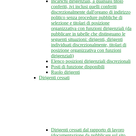
Incarichi dirigenziali, a qualsiasi titolo
conferiti, ivi inclusi quelli conferiti
discrezionalmente dall'organo di indirizzo
politico senza procedure pubbliche di
selezione e titolari di posizione
organizzativa con funzioni dirigenziali (da
pubblicare in tabelle che distinguano le
seguenti situazioni: dirigenti, dirigenti
individuati discrezionalmente, titolari di
posizione organizzativa con funzioni
dirigenziali)
Elenco posizioni dirigenziali discrezionali
Posti di funzione disponibili
Ruolo dirigenti
Dirigenti cessati
Dirigenti cessati dal rapporto di lavoro
(documentazione da pubblicare sul sito