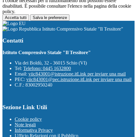
I cookie necessari per il funzionamento non possono essere
disabilitati. È possibile consultare l'elenco nella pagina della cookie
policy.
Accetta tutti
Salva le preferenze
Istituto Comprensivo Statale "Il Tessitore"
Contatti
Istituto Comprensivo Statale "Il Tessitore"
Via dei Boldù, 32 - 36015 Schio (VI)
Tel:
Telefono: 0445 1632800
Email:
viic843001@istruzione.it
Link per inviare una mail
PEC:
viic843001@pec.istruzione.it
Link per inviare una mail
C.F.: 83002950240
Sezione Link Utili
Cookie policy
Note legali
Informativa Privacy
Ufficio Relazioni con il Pubblico