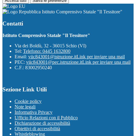
Accetta tutti
Salva le preferenze
Istituto Comprensivo Statale "Il Tessitore"
Contatti
Istituto Comprensivo Statale "Il Tessitore"
Via dei Boldù, 32 - 36015 Schio (VI)
Tel:
Telefono: 0445 1632800
Email:
viic843001@istruzione.it
Link per inviare una mail
PEC:
viic843001@pec.istruzione.it
Link per inviare una mail
C.F.: 83002950240
Sezione Link Utili
Cookie policy
Note legali
Informativa Privacy
Ufficio Relazioni con il Pubblico
Dichiarazione di accessibilità
Obiettivi di accessibilità
Whistleblowing