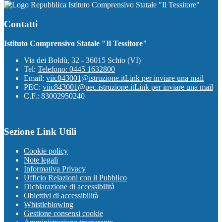
Istituto Comprensivo Statale "Il Tessitore"
Contatti
Istituto Comprensivo Statale "Il Tessitore"
Via dei Boldù, 32 - 36015 Schio (VI)
Tel:
Telefono: 0445 1632800
Email:
viic843001@istruzione.it
Link per inviare una mail
PEC:
viic843001@pec.istruzione.it
Link per inviare una mail
C.F.: 83002950240
Sezione Link Utili
Cookie policy
Note legali
Informativa Privacy
Ufficio Relazioni con il Pubblico
Dichiarazione di accessibilità
Obiettivi di accessibilità
Whistleblowing
Gestione consensi cookie