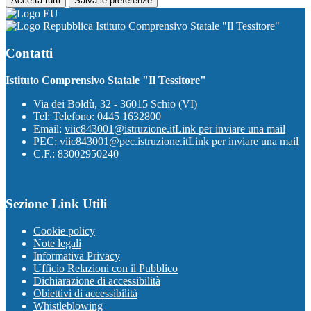
Accetta tutti
Salva le preferenze
Istituto Comprensivo Statale "Il Tessitore"
Contatti
Istituto Comprensivo Statale "Il Tessitore"
Via dei Boldù, 32 - 36015 Schio (VI)
Tel:
Telefono: 0445 1632800
Email:
viic843001@istruzione.it
Link per inviare una mail
PEC:
viic843001@pec.istruzione.it
Link per inviare una mail
C.F.: 83002950240
Sezione Link Utili
Cookie policy
Note legali
Informativa Privacy
Ufficio Relazioni con il Pubblico
Dichiarazione di accessibilità
Obiettivi di accessibilità
Whistleblowing