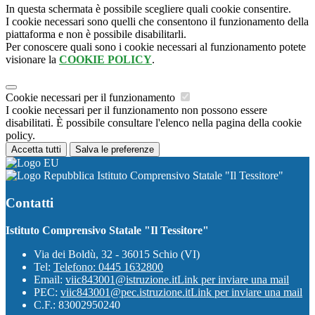
In questa schermata è possibile scegliere quali cookie consentire.
I cookie necessari sono quelli che consentono il funzionamento della
piattaforma e non è possibile disabilitarli.
Per conoscere quali sono i cookie necessari al funzionamento potete
visionare la
COOKIE POLICY
.
Cookie necessari per il funzionamento
I cookie necessari per il funzionamento non possono essere
disabilitati. È possibile consultare l'elenco nella pagina della cookie
policy.
Accetta tutti
Salva le preferenze
Istituto Comprensivo Statale "Il Tessitore"
Contatti
Istituto Comprensivo Statale "Il Tessitore"
Via dei Boldù, 32 - 36015 Schio (VI)
Tel:
Telefono: 0445 1632800
Email:
viic843001@istruzione.it
Link per inviare una mail
PEC:
viic843001@pec.istruzione.it
Link per inviare una mail
C.F.: 83002950240