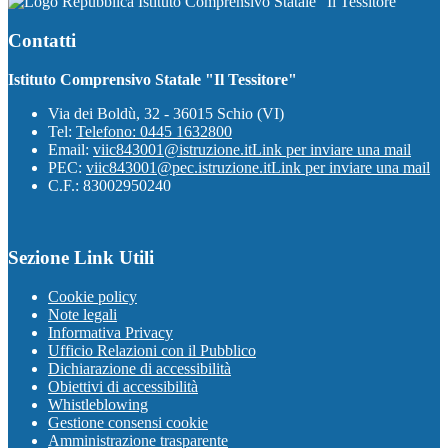
Istituto Comprensivo Statale "Il Tessitore"
Contatti
Istituto Comprensivo Statale "Il Tessitore"
Via dei Boldù, 32 - 36015 Schio (VI)
Tel:
Telefono: 0445 1632800
Email:
viic843001@istruzione.it
Link per inviare una mail
PEC:
viic843001@pec.istruzione.it
Link per inviare una mail
C.F.: 83002950240
Sezione Link Utili
Cookie policy
Note legali
Informativa Privacy
Ufficio Relazioni con il Pubblico
Dichiarazione di accessibilità
Obiettivi di accessibilità
Whistleblowing
Gestione consensi cookie
Amministrazione trasparente