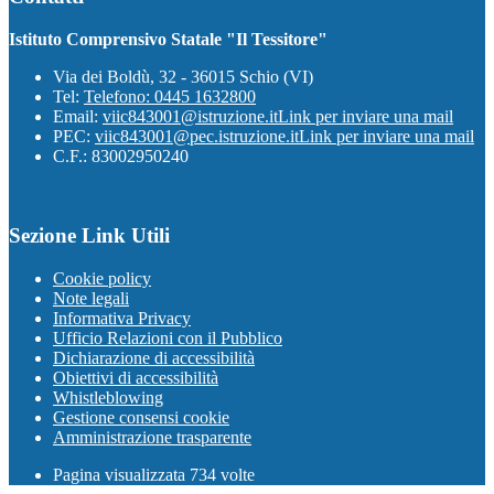
Istituto Comprensivo Statale "Il Tessitore"
Via dei Boldù, 32 - 36015 Schio (VI)
Tel:
Telefono: 0445 1632800
Email:
viic843001@istruzione.it
Link per inviare una mail
PEC:
viic843001@pec.istruzione.it
Link per inviare una mail
C.F.: 83002950240
Sezione Link Utili
Cookie policy
Note legali
Informativa Privacy
Ufficio Relazioni con il Pubblico
Dichiarazione di accessibilità
Obiettivi di accessibilità
Whistleblowing
Gestione consensi cookie
Amministrazione trasparente
Pagina visualizzata
734
volte