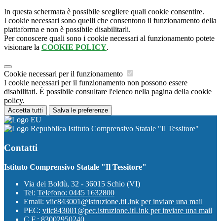
In questa schermata è possibile scegliere quali cookie consentire.
I cookie necessari sono quelli che consentono il funzionamento della
piattaforma e non è possibile disabilitarli.
Per conoscere quali sono i cookie necessari al funzionamento potete
visionare la
COOKIE POLICY
.
Cookie necessari per il funzionamento
I cookie necessari per il funzionamento non possono essere
disabilitati. È possibile consultare l'elenco nella pagina della cookie
policy.
Accetta tutti
Salva le preferenze
Istituto Comprensivo Statale "Il Tessitore"
Contatti
Istituto Comprensivo Statale "Il Tessitore"
Via dei Boldù, 32 - 36015 Schio (VI)
Tel:
Telefono: 0445 1632800
Email:
viic843001@istruzione.it
Link per inviare una mail
PEC:
viic843001@pec.istruzione.it
Link per inviare una mail
C.F.: 83002950240