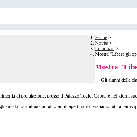
Home
>
Novità
>
Le notizie
>
Mostra "Libera gli op
Mostra "Libe
Gli alunni delle cl
imonia di premiazione, presso il Palazzo Toaldi Capra, e nei giorni succ
ghiamo la locandina con gli orari di apertura e inviatiamo tutti a parteci