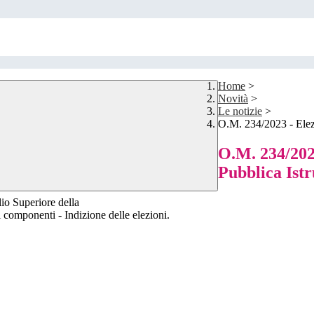
Home
>
Novità
>
Le notizie
>
O.M. 234/2023 - Elezi
O.M. 234/2023
Pubblica Ist
lio Superiore della
 componenti - Indizione delle elezioni.