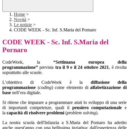
Home
>
Novità
>
Le notizie
>
CODE WEEK - Sc. Inf. S.Maria del Pornaro
CODE WEEK - Sc. Inf. S.Maria del
Pornaro
CodeWeek, la
“Settimana europea della
programmazione”
prevista
tra il 9 e il 24 ottobre 2021
, è rivolta
soprattutto alle scuole.
L’obiettivo di
CodeWeek
è la
diffusione della
programmazione
(
coding
) come elemento di
alfabetizzazione di
base
nell’era digitale.
Si ritiene che imparare a programmare aiuti lo sviluppo di una serie
di importanti competenze, quali il
pensiero computazionale
e
la
capacità di risolvere problemi
(
problem solving
).
La nostra scuola dell'Infanzia a S.Maria del Pornaro ha aderito
anche quest'anno con una bellissima inziativa: d
all'esperienza delle