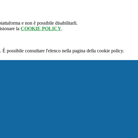
attaforma e non è possibile disabilitarli.
isionare la
COOKIE POLICY
.
 È possibile consultare l'elenco nella pagina della cookie policy.