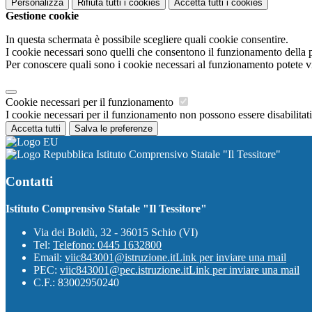
Personalizza
Rifiuta tutti
i cookies
Accetta tutti
i cookies
Gestione cookie
In questa schermata è possibile scegliere quali cookie consentire.
I cookie necessari sono quelli che consentono il funzionamento della pi
Per conoscere quali sono i cookie necessari al funzionamento potete v
Cookie necessari per il funzionamento
I cookie necessari per il funzionamento non possono essere disabilitati.
Accetta tutti
Salva le preferenze
Istituto Comprensivo Statale "Il Tessitore"
Contatti
Istituto Comprensivo Statale "Il Tessitore"
Via dei Boldù, 32 - 36015 Schio (VI)
Tel:
Telefono: 0445 1632800
Email:
viic843001@istruzione.it
Link per inviare una mail
PEC:
viic843001@pec.istruzione.it
Link per inviare una mail
C.F.: 83002950240