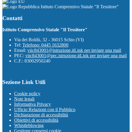
Istituto Comprensivo Statale "Il Tessitore"
Contatti
Istituto Comprensivo Statale "Il Tessitore"
Via dei Boldù, 32 - 36015 Schio (VI)
Tel:
Telefono: 0445 1632800
Email:
viic843001@istruzione.it
Link per inviare una mail
PEC:
viic843001@pec.istruzione.it
Link per inviare una mail
C.F.: 83002950240
Sezione Link Utili
Cookie policy
Note legali
Informativa Privacy
Ufficio Relazioni con il Pubblico
Dichiarazione di accessibilità
Obiettivi di accessibilità
Whistleblowing
Gestione consensi cookie