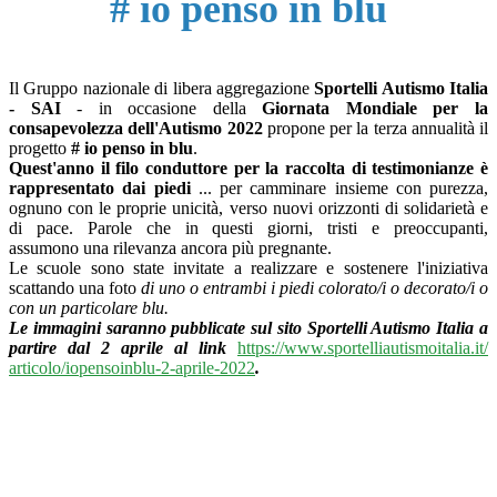
# io penso in blu
I
l Gruppo nazionale di libera aggregazione
Sportelli Autismo Italia
- SAI
- in occasione della
Giornata Mondiale per la
consapevolezza dell'Autismo
2022
propone per la terza annualità il
progetto
# io penso in blu
.
Quest'anno il filo conduttore per la raccolta di testimonianze è
rappresentato d
ai
piedi
... per camminare insieme con purezza,
ognuno con le proprie unicità, verso nuovi orizzonti di solidarietà e
di pace. Parole che in questi giorni, tristi e preoccupanti,
assumono una rilevanza ancora più pregnante.
Le scuole sono state invitate a realizzare e sostenere l'iniziativa
scattando una foto
di uno o entrambi i piedi colorato/i o decorato/i o
con un particolare blu.
Le immagini saranno pubblicate sul sito Sportelli Autismo Italia a
partire dal 2 aprile al link
https://www.
sportelliautismoitalia.it/
articolo/iopensoinblu-2-
aprile-2022
.