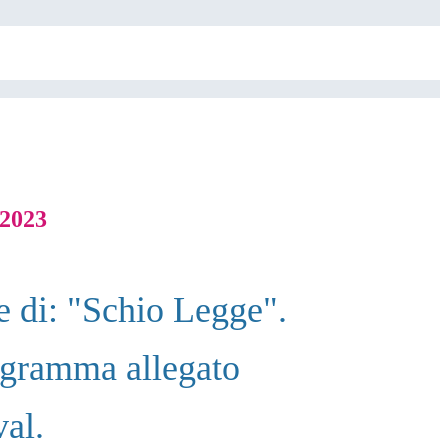
e2023
ne di: "Schio Legge".
rogramma allegato
val.