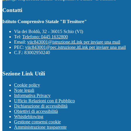
Contatti
Istituto Comprensivo Statale "Il Tessitore"
Via dei Boldù, 32 - 36015 Schio (VI)
Tel:
Telefono: 0445 1632800
Email:
viic843001@istruzione.it
Link per inviare una mail
PEC:
viic843001@pec.istruzione.it
Link per inviare una mail
C.F.: 83002950240
Sezione Link Utili
Cookie policy
Note legali
Informativa Privacy
Ufficio Relazioni con il Pubblico
Dichiarazione di accessibilità
Obiettivi di accessibilità
Whistleblowing
Gestione consensi cookie
Amministrazione trasparente