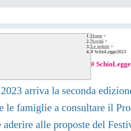
Home
>
Novità
>
Le notizie
>
# SchioLegge2023
# SchioLegg
e 2023 arriva la seconda edizio
te le famiglie a consultare il P
e aderire alle proposte del Festi