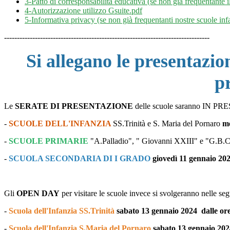
3-Patto di corresponsabilità educativa (se non già frequentante il
4-Autorizzazione utilizzo Gsuite.pdf
5-Informativa privacy (se non già frequentanti nostre scuole inf
--------------------------------------------------------------------------------
Si allegano le presentazion
p
Le
SERATE DI PRESENTAZIONE
delle scuole saranno IN PRES
-
SCUOLE DELL'INFANZIA
SS.Trinità e S. Maria del Pornaro
me
-
SCUOLE PRIMARIE
"A.Palladio", " Giovanni XXIII" e "G.B.
-
SCUOLA SECONDARIA DI I GRADO
giovedì 11 gennaio 202
Gli
OPEN DAY
per visitare le scuole invece si svolgeranno nelle seg
-
Scuola dell'Infanzia SS.Trinità
sabato 13 gennaio 2024 dalle ore
-
Scuola dell'Infanzia S.Maria del Pornaro
sabato 13 gennaio 2024