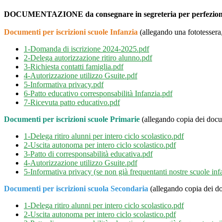
DOCUMENTAZIONE da consegnare in segreteria per perfezionare
Documenti per iscrizioni scuole Infanzia
(allegando una fototessera,
1-Domanda di iscrizione 2024-2025.pdf
2-Delega autorizzazione ritiro alunno.pdf
3-Richiesta contatti famiglia.pdf
4-Autorizzazione utilizzo Gsuite.pdf
5-Informativa privacy.pdf
6-Patto educativo corresponsabilità Infanzia.pdf
7-Ricevuta patto educativo.pdf
Documenti per iscrizioni scuole Primarie
(allegando copia dei docum
1-Delega ritiro alunni per intero ciclo scolastico.pdf
2-Uscita autonoma per intero ciclo scolastico.pdf
3-Patto di corresponsabilità educativa.pdf
4-Autorizzazione utilizzo Gsuite.pdf
5-Informativa privacy (se non già frequentanti nostre scuole inf
Documenti per iscrizioni scuola Secondaria
(allegando copia dei doc
1-Delega ritiro alunni per intero ciclo scolastico.pdf
2-Uscita autonoma per intero ciclo scolastico.pdf