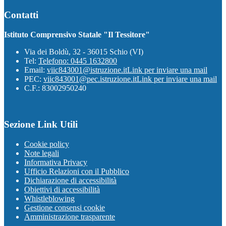
Contatti
Istituto Comprensivo Statale "Il Tessitore"
Via dei Boldù, 32 - 36015 Schio (VI)
Tel:
Telefono: 0445 1632800
Email:
viic843001@istruzione.it
Link per inviare una mail
PEC:
viic843001@pec.istruzione.it
Link per inviare una mail
C.F.: 83002950240
Sezione Link Utili
Cookie policy
Note legali
Informativa Privacy
Ufficio Relazioni con il Pubblico
Dichiarazione di accessibilità
Obiettivi di accessibilità
Whistleblowing
Gestione consensi cookie
Amministrazione trasparente