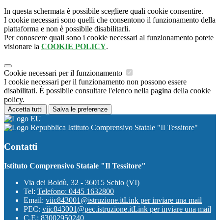
In questa schermata è possibile scegliere quali cookie consentire.
I cookie necessari sono quelli che consentono il funzionamento della
piattaforma e non è possibile disabilitarli.
Per conoscere quali sono i cookie necessari al funzionamento potete
visionare la
COOKIE POLICY
.
Cookie necessari per il funzionamento
I cookie necessari per il funzionamento non possono essere
disabilitati. È possibile consultare l'elenco nella pagina della cookie
policy.
Accetta tutti
Salva le preferenze
Istituto Comprensivo Statale "Il Tessitore"
Contatti
Istituto Comprensivo Statale "Il Tessitore"
Via dei Boldù, 32 - 36015 Schio (VI)
Tel:
Telefono: 0445 1632800
Email:
viic843001@istruzione.it
Link per inviare una mail
PEC:
viic843001@pec.istruzione.it
Link per inviare una mail
C.F.: 83002950240