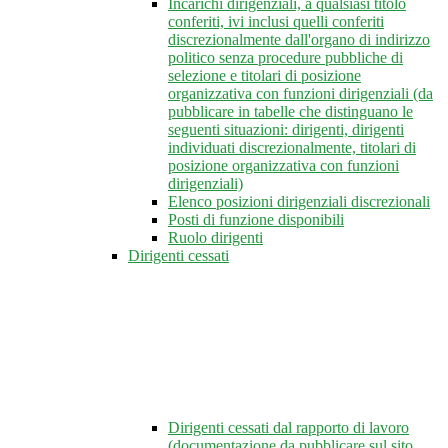
Incarichi dirigenziali, a qualsiasi titolo
conferiti, ivi inclusi quelli conferiti
discrezionalmente dall'organo di indirizzo
politico senza procedure pubbliche di
selezione e titolari di posizione
organizzativa con funzioni dirigenziali (da
pubblicare in tabelle che distinguano le
seguenti situazioni: dirigenti, dirigenti
individuati discrezionalmente, titolari di
posizione organizzativa con funzioni
dirigenziali)
Elenco posizioni dirigenziali discrezionali
Posti di funzione disponibili
Ruolo dirigenti
Dirigenti cessati
Dirigenti cessati dal rapporto di lavoro
(documentazione da pubblicare sul sito